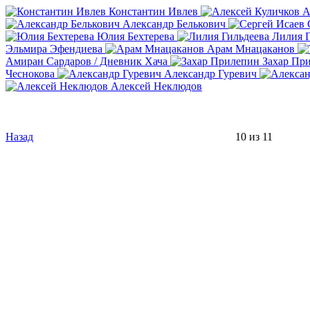
Константин Ивлев
А
Александр Белькович
Юлия Бехтерева
Лилия Г
Эльмира Эфендиева
Арам Мнацаканов
Амиран Сардаров / Дневник Хача
Захар Пр
Чеснокова
Александр Гуревич
Алексей Неклюдов
Назад
10 из 11