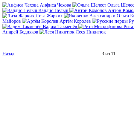
Анфиса Чехова
Ольга Шелес
Валдис Пельш
Антон Комо
Лиза Жарких
Майоров
Артём Королев
Ру
Вадим Такменёв
Рита
Андрей Бедняков
Леся Никитюк
Назад
3 из 11