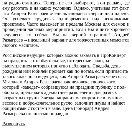
на радио станциях. Теперь не его выбирают, а он решает, где
ему работать и на каких условиях. Однако, учитывая тот факт,
что Андрей Разыграев очень активный и энергичный парень.
Он успевает трудиться одновременно над несколькими
проектами. Часто выезжает за пределы Москвы для съемок и
проведения частных мероприятий. Если Вы ищите хорошего
ведущего, то сейчас Вы на верной странице! Андрей
Разыграев – идеальный вариант для торжественных моментов
любого масштаба.
Российские ведущие, которых можно заказать в ПроКонцерт
на праздник – это обаятельные, интересные люди, за
выступлением которых приятно наблюдать. Свадьба, день
рождения или юбилей пройдет как по нотам, если пригласить
такого классного ведущего, как Андрей Разыграев через нас.
Мы знаем Андрея Разыграева как человека творческого,
который «заведет» собравшуюся на праздник публику с пол-
оборота, предложив адекватные развлечения для разных
возрастных групп. Звезда направит мероприятие в нужное
веселое и доброжелательное русло, заполнит паузы и найдет
общий язык с гостями в зале. Цена (гонорар) Андрея
Разыграева полностью оправдан.
Развернуть