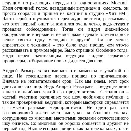
ведущим потрясающих передач на радиостанциях Москвы.
Имея отличный голос, невиданный энтузиазм и смелость, он
просто собрался и пришел на кастинг в студию «Хит FM».
Часто герой отшучивается перед журналистами, рассказывая,
что этот первый опыт запомнился очень четко, ведь студент
провалил собеседование. Тогда он видел диджейское
оборудование впервые и не мог даже сделать элементарные
вещи: свести одну мелодию с другой. Тем не менее,
справиться с техникой – это было куда проще, чем что-то
рассказывать в прямом эфире. Было страшно! Особенно тогда,
когда перед начинающим ведущим сидели серьезные
продюсеры, отбирающие новых диджеев для шоу.
Андрей Разыграев вспоминает эти моменты с улыбкой на
лице. На телевидение парень пришел по приглашению.
Вначале на испытательный срок. Как мы знаем, этот срок
длится до сих пор. Ведь Андрей Разыграев – ведущее лицо
канала и наиболее яркий его представитель. Сегодня он –
частый участник различных ток шоу, любимчик публики, а
так же проверенный ведущий, который мастерски справляется
с самыми разными мероприятиями. Не один раз этот
разговорчивый джентльмен выступал на больших сценах,
сотрудничая со многими маститыми звездами отечественного
шоу бизнеса. Со многими он хорошо общается и дружит не
первый год. Нынче его рады видеть как на теле каналах, так и