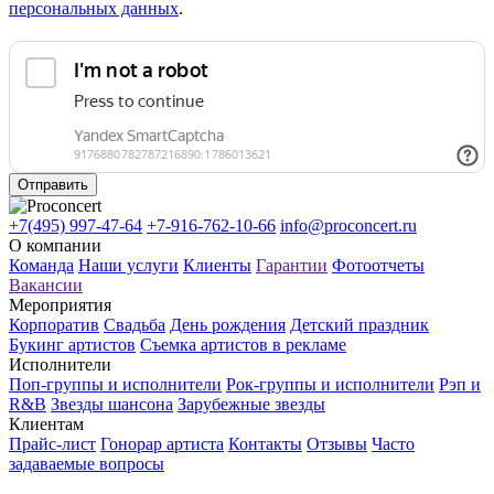
персональных данных
.
Отправить
+7(495) 997-47-64
+7-916-762-10-66
info@proconcert.ru
О компании
Команда
Наши услуги
Клиенты
Гарантии
Фотоотчеты
Вакансии
Мероприятия
Корпоратив
Свадьба
День рождения
Детский праздник
Букинг артистов
Съемка артистов в рекламе
Исполнители
Поп-группы и исполнители
Рок-группы и исполнители
Рэп и
R&B
Звезды шансона
Зарубежные звезды
Клиентам
Прайс-лист
Гонорар артиста
Контакты
Отзывы
Часто
задаваемые вопросы