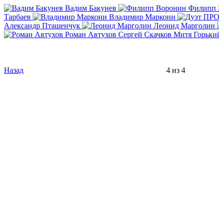
Вадим Бакунев
Филипп 
Тарбаев
Владимир Маркони
Александр Пташенчук
Леонид Марголин
Роман Автухов
Сергей Скачков
Митя Горьки
Назад
4 из 4