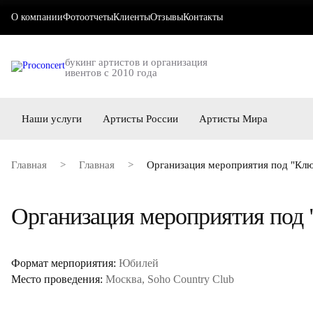
О компании
Фотоотчеты
Клиенты
Отзывы
Контакты
букинг артистов и организация
ивентов с 2010 года
Наши услуги
Артисты России
Артисты Мира
Главная
>
Главная
>
Организация мероприятия под "Кл
Организация мероприятия под
Формат мерпориятия:
Юбилей
Место проведения:
Москва, Soho Country Club