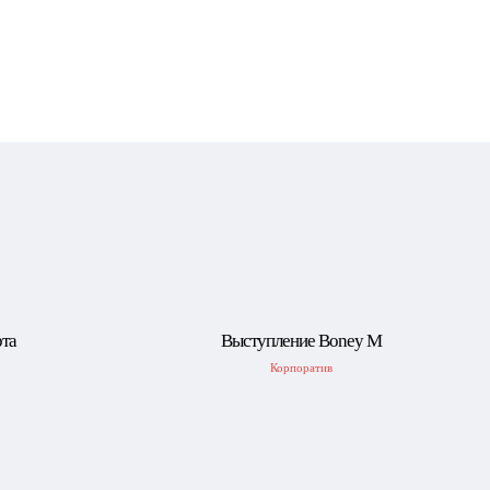
рта
Выступление Boney M
Корпоратив