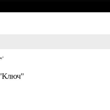
юч"
 "Ключ"