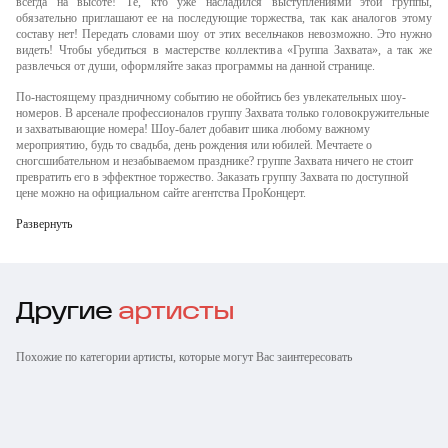
всегда на высоте! Те, кто уже насладился выступлениями этой группы,
обязательно приглашают ее на последующие торжества, так как аналогов этому
составу нет! Передать словами шоу от этих весельчаков невозможно. Это нужно
видеть! Чтобы убедиться в мастерстве коллектива «Группа Захвата», а так же
развлечься от души, оформляйте заказ программы на данной странице.
По-настоящему праздничному событию не обойтись без увлекательных шоу-
номеров. В арсенале профессионалов группу Захвата только головокружительные
и захватывающие номера! Шоу-балет добавит шика любому важному
мероприятию, будь то свадьба, день рождения или юбилей. Мечтаете о
сногсшибательном и незабываемом празднике? группе Захвата ничего не стоит
превратить его в эффектное торжество. Заказать группу Захвата по доступной
цене можно на официальном сайте агентства ПроКонцерт.
Развернуть
Другие
артисты
Похожие по категории артисты, которые могут Вас заинтересовать
Шоу-балет Rush-
Шоу балет Todes /
4 LIFE
Шоу балет ART DOGS
Style
Тодес
OBC Crew