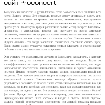
сайт Proconcert
Танцевальный коллектив «Группа Захвата» готов захватить в плен внимание всех
гостей Вашего вечера. Это красавцы, которые умеют оригинально дарить свои
таланты и позитивное настроение. Активные, внимательные, пунктуальные,
инициативные и веселые, участники данного танцевального шоу многим успели
приглянуться. Поэтому их график расписан на долгие месяцы вперед! Оптимизм,
уверенность и жизнелюбие, которое они излучают во время авторских
постановок, позволили им прорваться сквозь пелену малоизвестных артистов и
стать звездами многих популярных столичных клубов. Танцевальная команда
«Группа Захвата» - это всегда необычные, свежие идеи, способные удивить народ.
Парни всеми силами стараются оставаться яркими блестками в воспоминаниях
публики, и это у них весьма неплохо получается.
Они считают, что стандартными шутками и банальными конкурсами, о которых
все давно знают, на мировую сцену просто так не попадешь. Таким же
малоэффективным методом проникновения на вселенские таблоиды, они видят
использование классических танцевальных направлений и заранее отточенных
номеров. Именно поэтому, танцоры решили создать концептуально новый вид
искусства. Это удачное сочетание спорта и актерского мастерства под ритмы
зажигательной музыки. Танцевальная команда «Группа Захвата» сумела
разработать и воплотить на многих сценах страны шикарные постановки, как для
взрослых, так и для детей; как для молодежи, так и для старшего поколения; как
для женщин, так и для мужчин. Эта универсальность говорит о таланте и богатой
фантазии. Прежде чем организовывать вечеринку, участники подготавливают
индивидуальный сюжет, шьют костюмы и входят в образы. Таким образом,
свадьба, юбилей, корпоративное мероприятие или детский праздник проходят