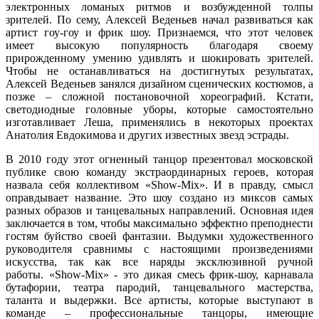
электронных ломаных ритмов и возбужденной толпы
зрителей. По сему, Алексей Веденьев начал развиваться как
артист гоу-гоу и фрик шоу. Признаемся, что этот человек
имеет высокую популярность благодаря своему
прирожденному умению удивлять и шокировать зрителей.
Чтобы не останавливаться на достигнутых результатах,
Алексей Веденьев занялся дизайном сценических костюмов, а
позже – сложной постановочной хореографий. Кстати,
светодиодные головные уборы, которые самостоятельно
изготавливает Леша, применялись в некоторых проектах
Анатолия Евдокимова и других известных звезд эстрады.
В 2010 году этот огненный танцор презентовал московской
публике свою команду экстраординарных героев, которая
назвала себя коллективом «Show-Mix». И в правду, смысл
оправдывает название. Это шоу создано из миксов самых
разных образов и танцевальных направлений. Основная идея
заключается в том, чтобы максимально эффектно преподнести
гостям буйство своей фантазии. Выдумки художественного
руководителя сравнимы с настоящими произведениями
искусства, так как все наряды эксклюзивной ручной
работы. «Show-Mix» - это дикая смесь фрик-шоу, карнавала
бутафории, театра пародий, танцевального мастерства,
таланта и выдержки. Все артисты, которые выступают в
команде – профессиональные танцоры, имеющие