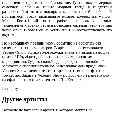
полноценное профильное образование. Тут нет высокомерных
самоучек. Если Вы ищите модный тренд в индустрии
развлечений и хотите шокировать своих гостей необычной
программой, тогда заказывайте номера коллектива «Show-
Mix». Богатейший опыт работы на самых разных
танцевальных аренах страны позволяет мастерам этой труппы
четко ориентироваться на контингент и соответствовать его
вкусам.
По-настоящему праздничному событию не обойтись без
увлекательных шоу-номеров. В арсенале профессионалов
Vedenev Show только головокружительные и захватывающие
номера! Шоу-балет добавит шика любому важному
мероприятию, будь то свадьба, день рождения или юбилей.
Мечтаете о сногсшибательном и незабываемом празднике?
Vedenev Show ничего не стоит превратить его в эффектное
торжество. Заказать Vedenev Show по доступной цене можно
на официальном сайте агентства ПроКонцерт.
Развернуть
Другие
артисты
Похожие по категории артисты, которые могут Вас