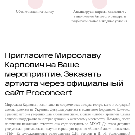
Обеспечиваем логистику.
Анализируем затраты, связанные с
выполнением бытового райдера, и
подбираем самые выгодные условия.
Пригласите Мирославу
Карпович на Ваше
мероприятие. Заказать
артиста через официальный
сайт Proconcert
Мирослава Карпович, как и многие современные звезды театра, кино и эстрадной
сцены, приехала из Украины. Девушка родилась в солнечном Бердянске. Конечно,
с ранних лет она уверенно шла к большой сцене, к славе и любви зрителей. Семья
всячески поддерживала интерес девочки к актерскому мастерству. Поэтому, после
получения школьного аттестата она едет поступать во МХАТ. До этого девушка
уже успела прославиться, получив серьезную премию «Золотой лист» в спектакле
«ТЫ». Ее художественные руководители С.И. Земцов и И. Я. Золотовицкий