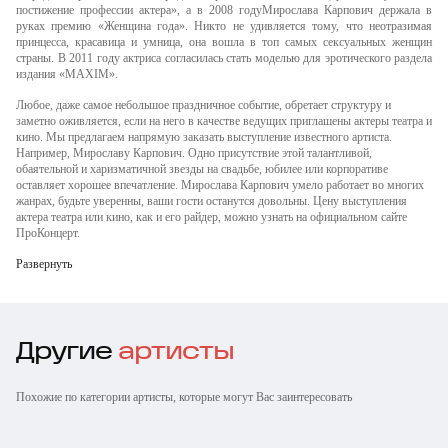
постижение профессии актера», а в 2008 годуМирослава Карпович держала в
руках премию «Женщина года». Никто не удивляется тому, что неотразимая
принцесса, красавица и умница, она вошла в топ самых сексуальных женщин
страны. В 2011 году актриса согласилась стать моделью для эротического раздела
издания «MAXIM».
Любое, даже самое небольшое праздничное событие, обретает структуру и
заметно оживляется, если на него в качестве ведущих приглашены актеры театра и
кино. Мы предлагаем напрямую заказать выступление известного артиста.
Например, Мирославу Карпович. Одно присутствие этой талантливой,
обаятельной и харизматичной звезды на свадьбе, юбилее или корпоративе
оставляет хорошее впечатление. Мирослава Карпович умело работает во многих
жанрах, будьте уверенны, ваши гости останутся довольны. Цену выступления
актера театра или кино, как и его райдер, можно узнать на официальном сайте
ПроКонцерт.
Развернуть
Другие
артисты
Похожие по категории артисты, которые могут Вас заинтересовать
Светлана
Александр
Андрей Чернышов
Ходченкова
Стриженов
Гоша Куценко
Михаил Богдасаров