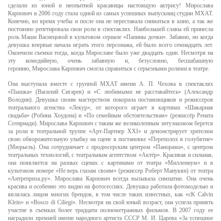
сделали из юной и неопытной красавицы настоящую актрису! Мирослава
Карпович в 2006 году стала одной из самых успешных выпускниц студии МХАТ.
Конечно, во время учебы и после она не переставала сниматься в кино, а так же
постоянно репетировала свои роли в спектаклях. Наибольшей славы ей принесла
роль Маши Васнецовой в культовом сериале «Папины дочки». Забавно, но когда
девушка впервые начала играть этого персонажа, ей было всего семнадцать лет.
Окончили съемки тогда, когда Мирославе было уже двадцать один. Несмотря на
эту комедийную, очень забавную и, безусловно, бесшабашную
героиню, Мирослава Карпович смогла справиться с серьезными ролями в театре.
Она выступала вместе с группой МХАТ имени А. П. Чехова в спектаклях
«Пышка» (Василий Сигарев) и «С любимыми не расставайтесь» (Александр
Володин). Девушка своим мастерством покорила постановщиков и режиссеров
театрального агенства «Лекур», от которого играет в картинах «Шикарная
свадьба» (Робина Хоудона) и «По семейным обстоятельствам» (режиссёр Рената
Сотириади). Мирослава Карпович с таким же великолепным энтузиазмом берется
за роли в театральной труппе «Арт-Партнер XXI» и демонстрирует зрителям
свою обворожительную улыбку на сцене в постановке «Переполох в голубятне»
(Мюрьель). Она сотрудничает с продюсерским центром «Панорама», с центром
театральных технологий, с театральным агентством «Актёр». Красивая и сильная,
она появляется на разных сценах с картинами от театра «Миллениум» и в
культовом номере «Не верь глазам своим» (режиссер Роберт Манукян) от театра
«Антреприза.ру». Мирослава Карпович всегда вызывала симпатии. Она очень
красива и особенно это видно на фотосессиях. Девушка работала фотомоделью и
являлась лицом многих брендов, в том числе таких известных, как «cK Calvin
Klein» и «Bosco di Ciliegi». Несмотря на свой юный возраст, она успела принять
участие в съемках более тридцати полнометражных фильмов. В 2007 году ее
наградили премией имени народного артиста СССР М. И. Царева «За успешное