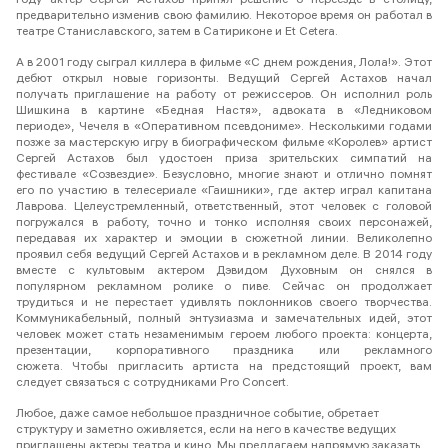
году актер Сергей Астахов принял решение о переезде в столицу,
предварительно изменив свою фамилию. Некоторое время он работал в
театре Станиславского, затем в Сатириконе и Et Cetera.
А в 2001 году сыграл киллера в фильме «С днем рождения, Лола!». Этот
дебют открыл новые горизонты. Ведущий Сергей Астахов начал
получать приглашение на работу от режиссеров. Он исполнил роль
Шишкина в картине «Бедная Настя», адвоката в «Ледниковом
периоде», Чечеля в «Оперативном псевдониме». Несколькими годами
позже за мастерскую игру в биографическом фильме «Королев» артист
Сергей Астахов был удостоен приза зрительских симпатий на
фестивале «Созвездие». Безусловно, многие знают и отлично помнят
его по участию в телесериале «Гаишники», где актер играл капитана
Лаврова. Целеустремленный, ответственный, этот человек с головой
погружался в работу, точно и тонко исполняя своих персонажей,
передавая их характер и эмоции в сюжетной линии. Великолепно
проявил себя ведущий Сергей Астахов и в рекламном деле. В 2014 году
вместе с культовым актером Дэвидом Духовным он снялся в
популярном рекламном ролике о пиве. Сейчас он продолжает
трудиться и не перестает удивлять поклонников своего творчества.
Коммуникабельный, полный энтузиазма и замечательных идей, этот
человек может стать незаменимым героем любого проекта: концерта,
презентации, корпоративного праздника или рекламного
сюжета. Чтобы пригласить артиста на предстоящий проект, вам
следует связаться с сотрудниками Pro Concert.
Любое, даже самое небольшое праздничное событие, обретает
структуру и заметно оживляется, если на него в качестве ведущих
приглашены актеры театра и кино. Мы предлагаем напрямую заказать