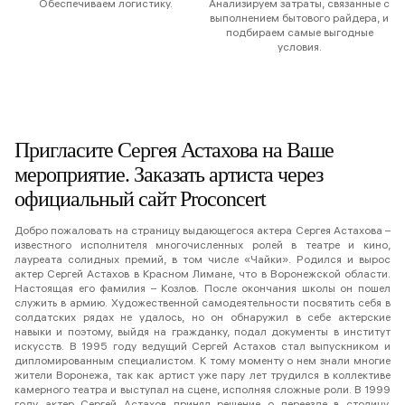
Обеспечиваем логистику.
Анализируем затраты, связанные с
выполнением бытового райдера, и
подбираем самые выгодные
условия.
Пригласите Сергея Астахова на Ваше
мероприятие. Заказать артиста через
официальный сайт Proconcert
Добро пожаловать на страницу выдающегося актера Сергея Астахова –
известного исполнителя многочисленных ролей в театре и кино,
лауреата солидных премий, в том числе «Чайки». Родился и вырос
актер Сергей Астахов в Красном Лимане, что в Воронежской области.
Настоящая его фамилия – Козлов. После окончания школы он пошел
служить в армию. Художественной самодеятельности посвятить себя в
солдатских рядах не удалось, но он обнаружил в себе актерские
навыки и поэтому, выйдя на гражданку, подал документы в институт
искусств. В 1995 году ведущий Сергей Астахов стал выпускником и
дипломированным специалистом. К тому моменту о нем знали многие
жители Воронежа, так как артист уже пару лет трудился в коллективе
камерного театра и выступал на сцене, исполняя сложные роли. В 1999