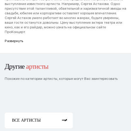
выступление известного артиста. Например, Сергея Астахова. Одно
присутствие этой талантливой, обаятельной и харизматичной звезды на
свадьбе, юбилее или корпоративе оставляет хорошее впечатление.
Сергей Астахов умело работает во многих жанрах, будьте уверенны,
ваши гости останутся довольны. Цену выступления актера театра или
кино, как и его райдер, можно узнать на официальном сайте
ПроКонцерт.
Развернуть
Другие
артисты
Похожие по категории артисты, которые могут Вас заинтересовать
Олег Акулич
Ян Цапник
Анна Уколова
Фёдор Добронравов
Оксана Фандера
ВСЕ АРТИСТЫ