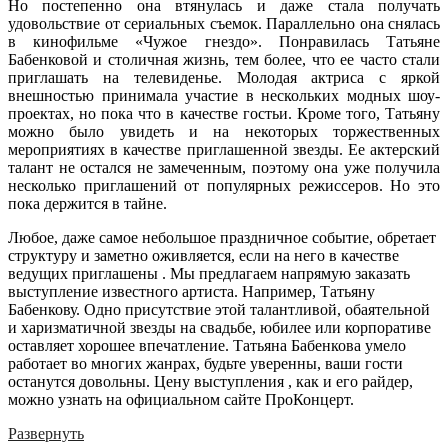
Но постепенно она втянулась и даже стала получать
удовольствие от сериальных съемок. Параллельно она снялась
в кинофильме «Чужое гнездо». Понравилась Татьяне
Бабенковой и столичная жизнь, тем более, что ее часто стали
приглашать на телевиденье. Молодая актриса с яркой
внешностью принимала участие в нескольких модных шоу-
проектах, но пока что в качестве гостьи. Кроме того, Татьяну
можно было увидеть и на некоторых торжественных
мероприятиях в качестве приглашенной звезды. Ее актерский
талант не остался не замеченным, поэтому она уже получила
несколько приглашений от популярных режиссеров. Но это
пока держится в тайне.
Любое, даже самое небольшое праздничное событие, обретает
структуру и заметно оживляется, если на него в качестве
ведущих приглашены . Мы предлагаем напрямую заказать
выступление известного артиста. Например, Татьяну
Бабенкову. Одно присутствие этой талантливой, обаятельной
и харизматичной звезды на свадьбе, юбилее или корпоративе
оставляет хорошее впечатление. Татьяна Бабенкова умело
работает во многих жанрах, будьте уверенны, ваши гости
останутся довольны. Цену выступления , как и его райдер,
можно узнать на официальном сайте ПроКонцерт.
Развернуть