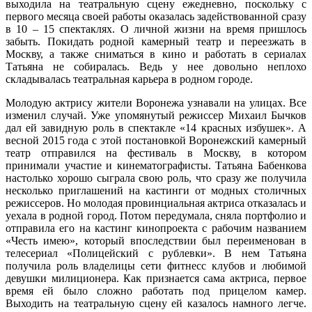
выходила на театральную сцену ежедневно, поскольку с
первого месяца своей работы оказалась задействованной сразу
в 10 – 15 спектаклях. О личной жизни на время пришлось
забыть. Покидать родной камерный театр и переезжать в
Москву, а также сниматься в кино и работать в сериалах
Татьяна не собиралась. Ведь у нее довольно неплохо
складывалась театральная карьера в родном городе.
Молодую актрису жители Воронежа узнавали на улицах. Все
изменил случай. Уже упомянутый режиссер Михаил Бычков
дал ей завидную роль в спектакле «14 красных избушек». А
весной 2015 года с этой постановкой Воронежский камерный
театр отправился на фестиваль в Москву, в котором
принимали участие и кинематографисты. Татьяна Бабенкова
настолько хорошо сыграла свою роль, что сразу же получила
несколько приглашений на кастинги от модных столичных
режиссеров. Но молодая провинциальная актриса отказалась и
уехала в родной город. Потом передумала, сняла портфолио и
отправила его на кастинг кинопроекта с рабочим названием
«Честь имею», который впоследствии был переименован в
телесериал «Полицейский с рублевки». В нем Татьяна
получила роль владелицы сети фитнесс клубов и любимой
девушки милиционера. Как признается сама актриса, первое
время ей было сложно работать под прицелом камер.
Выходить на театральную сцену ей казалось намного легче.