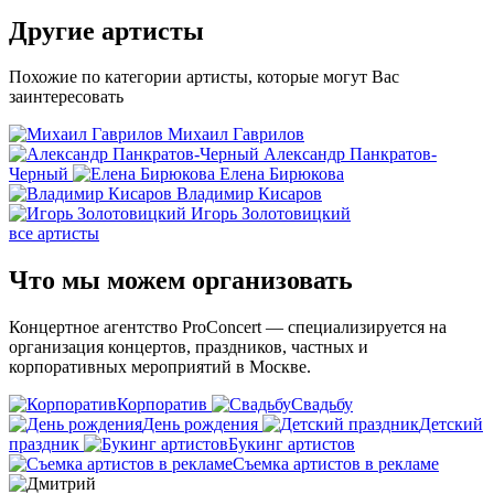
Другие
артисты
Похожие по категории артисты, которые могут Вас
заинтересовать
Михаил Гаврилов
Александр Панкратов-
Черный
Елена Бирюкова
Владимир Кисаров
Игорь Золотовицкий
все артисты
Что мы можем
организовать
Концертное агентство ProConcert — cпециализируется на
организация концертов, праздников, частных и
корпоративных мероприятий в Москве.
Корпоратив
Свадьбу
День рождения
Детский
праздник
Букинг артистов
Съемка артистов в рекламе