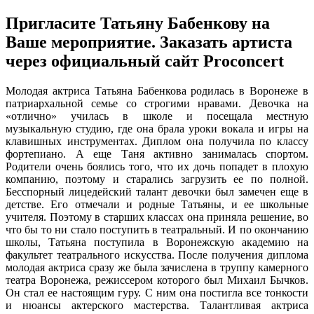
Пригласите Татьяну Бабенкову на
Ваше мероприятие. Заказать артиста
через официальный сайт Proconcert
Молодая актриса Татьяна Бабенкова родилась в Воронеже в
патриархальной семье со строгими нравами. Девочка на
«отлично» училась в школе и посещала местную
музыкальную студию, где она брала уроки вокала и игры на
клавишных инструментах. Диплом она получила по классу
фортепиано. А еще Таня активно занималась спортом.
Родители очень боялись того, что их дочь попадет в плохую
компанию, поэтому и старались загрузить ее по полной.
Бесспорный лицедейский талант девочки был замечен еще в
детстве. Его отмечали и родные Татьяны, и ее школьные
учителя. Поэтому в старших классах она приняла решение, во
что бы то ни стало поступить в театральный. И по окончанию
школы, Татьяна поступила в Воронежскую академию на
факультет театрального искусства. После получения диплома
молодая актриса сразу же была зачислена в труппу камерного
театра Воронежа, режиссером которого был Михаил Бычков.
Он стал ее настоящим гуру. С ним она постигла все тонкости
и нюансы актерского мастерства. Талантливая актриса