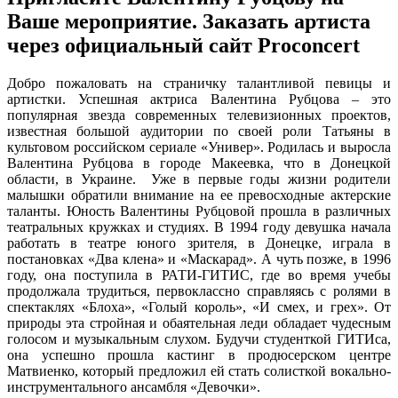
Ваше мероприятие. Заказать артиста
через официальный сайт Proconcert
Добро пожаловать на страничку талантливой певицы и
артистки. Успешная актриса Валентина Рубцова – это
популярная звезда современных телевизионных проектов,
известная большой аудитории по своей роли Татьяны в
культовом российском сериале «Универ». Родилась и выросла
Валентина Рубцова в городе Макеевка, что в Донецкой
области, в Украине. Уже в первые годы жизни родители
малышки обратили внимание на ее превосходные актерские
таланты. Юность Валентины Рубцовой прошла в различных
театральных кружках и студиях. В 1994 году девушка начала
работать в театре юного зрителя, в Донецке, играла в
постановках «Два клена» и «Маскарад». А чуть позже, в 1996
году, она поступила в РАТИ-ГИТИС, где во время учебы
продолжала трудиться, первоклассно справляясь с ролями в
спектаклях «Блоха», «Голый король», «И смех, и грех». От
природы эта стройная и обаятельная леди обладает чудесным
голосом и музыкальным слухом. Будучи студенткой ГИТИса,
она успешно прошла кастинг в продюсерском центре
Матвиенко, который предложил ей стать солисткой вокально-
инструментального ансамбля «Девочки».