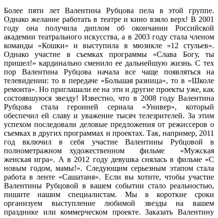
Более пяти лет Валентина Рубцова пела в этой группе.
Однако желание работать в театре и кино взяло верх! В 2001
году она получила диплом об окончании Российской
академии театрального искусства, а в 2003 году стала членом
команды «Кошки» и выступила в мюзикле «12 стульев».
Однако участие в съемках программы «Слава Богу, ты
пришел!» кардинально сменило ее дальнейшую жизнь. С тех
пор Валентина Рубцова начала все чаще появляться на
телевидении: то в передаче «Большая разница», то в «Школе
ремонта». Но приглашали ее на эти и другие проекты уже, как
состоявшуюся звезду! Известно, что в 2008 году Валентина
Рубцова стала героиней сериала «Универ», который
обеспечил ей славу и уважение тысяч телезрителей. За этим
успехом последовали деловые предложения от режиссеров о
съемках в других программах и проектах. Так, например, 2011
год включил в себя участие Валентины Рубцовой в
полнометражном художественном фильме «Мужская
женская игра». А в 2012 году девушка снялась в фильме «С
новым годом, мамы!». Следующим серьезным этапом стала
работа в ленте «Сашатаня». Если вы хотите, чтобы участие
Валентины Рубцовой в вашем событии стало реальностью,
пишите нашим специалистам. Мы в короткие сроки
организуем выступление любимой звезды на вашем
празднике или коммерческом проекте. Заказать Валентину