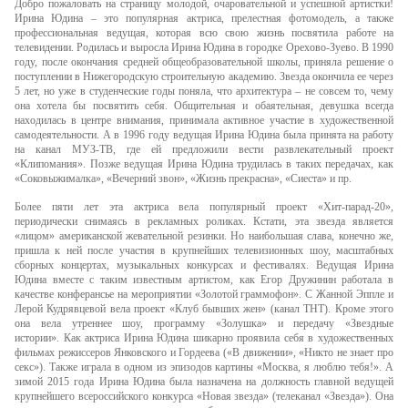
Добро пожаловать на страницу молодой, очаровательной и успешной артистки!
Ирина Юдина – это популярная актриса, прелестная фотомодель, а также
профессиональная ведущая, которая всю свою жизнь посвятила работе на
телевидении. Родилась и выросла Ирина Юдина в городке Орехово-Зуево. В 1990
году, после окончания средней общеобразовательной школы, приняла решение о
поступлении в Нижегородскую строительную академию. Звезда окончила ее через
5 лет, но уже в студенческие годы поняла, что архитектура – не совсем то, чему
она хотела бы посвятить себя. Общительная и обаятельная, девушка всегда
находилась в центре внимания, принимала активное участие в художественной
самодеятельности. А в 1996 году ведущая Ирина Юдина была принята на работу
на канал МУЗ-ТВ, где ей предложили вести развлекательный проект
«Клипомания». Позже ведущая Ирина Юдина трудилась в таких передачах, как
«Соковыжималка», «Вечерний звон», «Жизнь прекрасна», «Сиеста» и пр.
Более пяти лет эта актриса вела популярный проект «Хит-парад-20»,
периодически снимаясь в рекламных роликах. Кстати, эта звезда является
«лицом» американской жевательной резинки. Но наибольшая слава, конечно же,
пришла к ней после участия в крупнейших телевизионных шоу, масштабных
сборных концертах, музыкальных конкурсах и фестивалях. Ведущая Ирина
Юдина вместе с таким известным артистом, как Егор Дружинин работала в
качестве конферансье на мероприятии «Золотой граммофон». С Жанной Эппле и
Лерой Кудрявцевой вела проект «Клуб бывших жен» (канал ТНТ). Кроме этого
она вела утреннее шоу, программу «Золушка» и передачу «Звездные
истории». Как актриса Ирина Юдина шикарно проявила себя в художественных
фильмах режиссеров Янковского и Гордеева («В движении», «Никто не знает про
секс»). Также играла в одном из эпизодов картины «Москва, я люблю тебя!». А
зимой 2015 года Ирина Юдина была назначена на должность главной ведущей
крупнейшего всероссийского конкурса «Новая звезда» (телеканал «Звезда»). Она