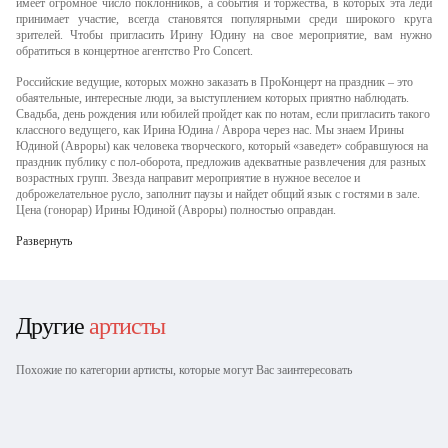
имеет огромное число поклонников, а события и торжества, в которых эта леди
принимает участие, всегда становятся популярными среди широкого круга
зрителей. Чтобы пригласить Ирину Юдину на свое мероприятие, вам нужно
обратиться в концертное агентство Pro Concert.
Российские ведущие, которых можно заказать в ПроКонцерт на праздник – это
обаятельные, интересные люди, за выступлением которых приятно наблюдать.
Свадьба, день рождения или юбилей пройдет как по нотам, если пригласить такого
классного ведущего, как Ирина Юдина / Аврора через нас. Мы знаем Ирины
Юдиной (Авроры) как человека творческого, который «заведет» собравшуюся на
праздник публику с пол-оборота, предложив адекватные развлечения для разных
возрастных групп. Звезда направит мероприятие в нужное веселое и
доброжелательное русло, заполнит паузы и найдет общий язык с гостями в зале.
Цена (гонорар) Ирины Юдиной (Авроры) полностью оправдан.
Развернуть
Другие
артисты
Похожие по категории артисты, которые могут Вас заинтересовать
Лена Абитаева
Дмитрий Крылов
Василий Стрельников
Эльмира Эфендиева
Василий Соловьев