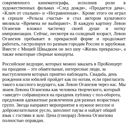
современного кинематографа, исполнив роли в
художественных фильмах «След дождя», «Продается дача»,
«Ключ от спальни» и «Несравненная». Кроме этого он играл
в сериале «Рельсы счастья» и стал автором культового
мюзикла «Времена не выбирают». В каждую картину Левон
Оганезов вложил частичку своей души и нотку
импровизации. Сейчас, несмотря на солидный возраст, Левон
Оганезов пребывает в прекрасной форме и продолжает
работать, гастролируя по разным городам России и зарубежья.
Вместе с Мишей Швыдким он вел шоу «Жизнь прекрасна», а
также некоторые сборные концерты.
Российские ведущие, которых можно заказать в ПроКонцерт
на праздник – это обаятельные, интересные люди, за
выступлением которых приятно наблюдать. Свадьба, день
рождения или юбилей пройдет как по нотам, если пригласить
такого классного ведущего, как Левон Оганезов через нас. Мы
знаем Левона Оганезова как человека творческого, который
«заведет» собравшуюся на праздник публику с пол-оборота,
предложив адекватные развлечения для разных возрастных
групп. Звезда направит мероприятие в нужное веселое и
доброжелательное русло, заполнит паузы и найдет общий
язык с гостями в зале. Цена (гонорар) Левона Оганезова
полностью оправдан.