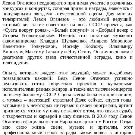
Левон Оганезов неоднократно принимал участие в различных
конкурсах и концертах, собирая призы и награды, знакомясь с
популярными звездами отечественной сцены. Для многих
телезрителей Левон Оганезов – это любимый ведущий,
который вел такие известные на весь СССР проекты, как
«Суета вокруг рояля», «Белый попугай» и «Добрый вечер с
Игорем Угольниковым». Именно этот опытный музыкант
аккомпанировал Клавдии Шульженко, Андрею Миронову,
Валентине Толкуновой, Иосифу Кобзону, Владимиру
Винокуру, Максиму Галкину и Яну Осину. Он лично знаком с
десятками других звезд отечественной эстрады, кино и
телевидения.
Опыту, которым владеет этот ведущий, может по-доброму
позавидовать каждый! Ведь Левон Оганезов успешно
реализовать сотни творческих проектов с культовыми
исполнителями разных жанров, а также дал тысячи концертов
по всему бывшему СССР. Сцена всегда была его призванием,
а музыка – настоящей страстью! Даже сейчас, спустя годы,
вспоминая в некоторых интервью о своей биографии, артист
признается, что ни чуточку не жалеет о том, что связал судьбу
с творчеством и карьерой в шоу бизнесе. В 2010 году Левон
Оганезов официально стал Народным артистом России. Отдав
всю свою жизнь сцене, музыке и зрителям, этот
профессиональный герой эстрады также вошел в историю