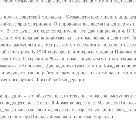
 свою музыкальную карьеру, став бас-гитаристом и продолжая ра
ь в кругах советской молодежи. Музыканты выступали с аншла
аиболее ярких периодов. Он проводил все время на концертах и
ом. В его душе все еще соперничали эти два направления. В 19
еские. Финальные аплодисменты, которые звучали для него, б
вать выступления в театре, что в последствии повлияло на ухо
кой и театром. В 1974 году зрители впервые увидели Николая 
шом пути. С середины 80-х он начал появляться на киноэкран
 алмазах», «Апостол», «Двенадцать стульев» и пр. Каждая из ро
оли ведущего, где он работал сразу над несколькими важными п
луженного артиста Российской Федерации.
а праздник – это обаятельные, интересные люди, за выступлени
ого ведущего, как Николай Фоменко через нас. Мы знаем Николая
адекватные развлечения для разных возрастных групп. Звезда н
. Цена (гонорар) Николая Фоменко полностью оправдан.