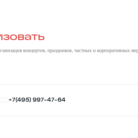
изовать
рганизация концертов, праздников, частных и корпоративных ме
Свадьбу
Букинг артистов
+7(495) 997-47-64