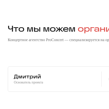
Что мы можем
орган
Концертное агентство ProConcert — cпециализируется на о
Корпоратив
Детский праздник
Дмитрий
Основатель проекта