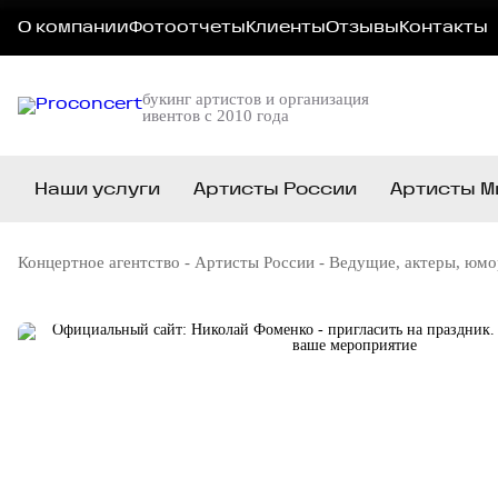
О компании
Фотоотчеты
Клиенты
Отзывы
Контакты
букинг артистов и организация
ивентов с 2010 года
Наши услуги
Артисты России
Артисты М
Концертное агентство
-
Артисты России
-
Ведущие, актеры, юм