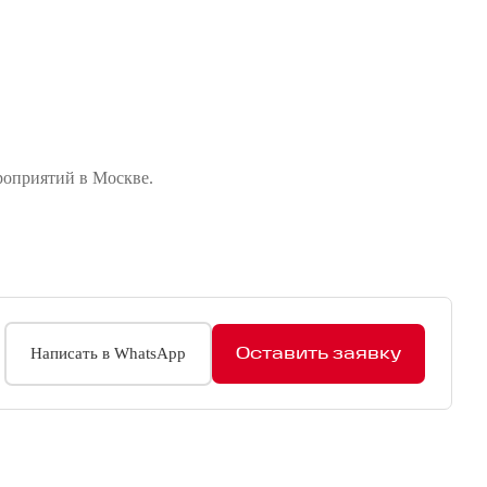
Съемка артистов в
роприятий в Москве.
День рождения
рекламе
Оставить заявку
Написать в WhatsApp