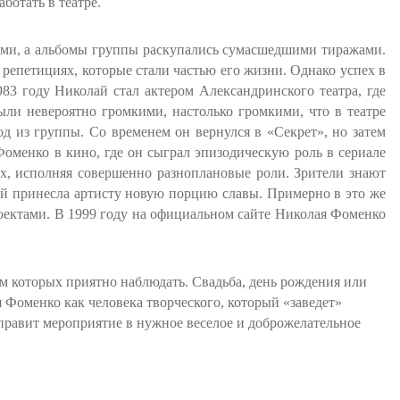
ботать в театре.
гами, а альбомы группы раскупались сумасшедшими тиражами.
 репетициях, которые стали частью его жизни. Однако успех в
83 году Николай стал актером Александринского театра, где
ыли невероятно громкими, настолько громкими, что в театре
д из группы. Со временем он вернулся в «Секрет», но затем
Фоменко в кино, где он сыграл эпизодическую роль в сериале
ах, исполняя совершенно разноплановые роли. Зрители знают
лей принесла артисту новую порцию славы. Примерно в это же
роектами. В 1999 году на официальном сайте Николая Фоменко
ем которых приятно наблюдать. Свадьба, день рождения или
 Фоменко как человека творческого, который «заведет»
аправит мероприятие в нужное веселое и доброжелательное