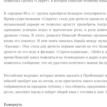
появилась группа «Секрет», в которой Николай Фоменко начал
К середине 80-х гг. группа приобрела большую популярност
Время существования «Секрета» стало для артиста одним из н
музыкальной карьере не позволил артисту пренебречь театр
одинаково успешно играл и трагические роли, и роли комич
дрожали стены. В итоге, решился Николай Фоменко организо
вновь его покинул. В нем опять началась борьба между музы
«Ералаш». Она стала для артиста первым шагом на его боль
артиста по его игре в фильмах «Сирота казанская», «Небо в
время Николай начал появляться на телевидении и радио в р
появилось сообщение, что он удостоен почетного звания Зас
Российские ведущие, которых можно заказать в ПроКонцерт н
юбилей пройдет как по нотам, если пригласить такого классн
собравшуюся на праздник публику с пол-оборота, предложив 
русло, заполнит паузы и найдет общий язык с гостями в зале
Развернуть