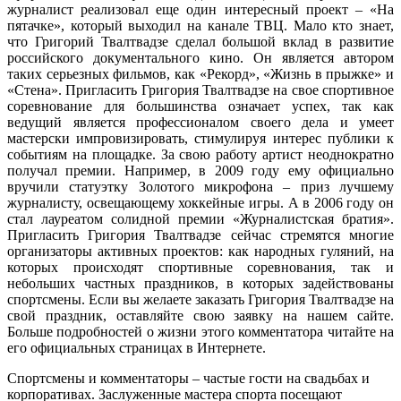
журналист реализовал еще один интересный проект – «На
пятачке», который выходил на канале ТВЦ. Мало кто знает,
что Григорий Твалтвадзе сделал большой вклад в развитие
российского документального кино. Он является автором
таких серьезных фильмов, как «Рекорд», «Жизнь в прыжке» и
«Стена». Пригласить Григория Твалтвадзе на свое спортивное
соревнование для большинства означает успех, так как
ведущий является профессионалом своего дела и умеет
мастерски импровизировать, стимулируя интерес публики к
событиям на площадке. За свою работу артист неоднократно
получал премии. Например, в 2009 году ему официально
вручили статуэтку Золотого микрофона – приз лучшему
журналисту, освещающему хоккейные игры. А в 2006 году он
стал лауреатом солидной премии «Журналистская братия».
Пригласить Григория Твалтвадзе сейчас стремятся многие
организаторы активных проектов: как народных гуляний, на
которых происходят спортивные соревнования, так и
небольших частных праздников, в которых задействованы
спортсмены. Если вы желаете заказать Григория Твалтвадзе на
свой праздник, оставляйте свою заявку на нашем сайте.
Больше подробностей о жизни этого комментатора читайте на
его официальных страницах в Интернете.
Спортсмены и комментаторы – частые гости на свадьбах и
корпоративах. Заслуженные мастера спорта посещают