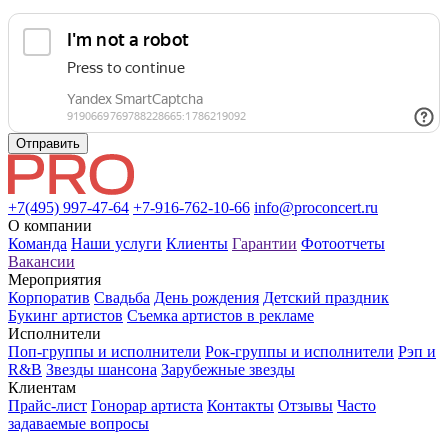
Отправить
+7(495) 997-47-64
+7-916-762-10-66
info@proconcert.ru
О компании
Команда
Наши услуги
Клиенты
Гарантии
Фотоотчеты
Вакансии
Мероприятия
Корпоратив
Свадьба
День рождения
Детский праздник
Букинг артистов
Съемка артистов в рекламе
Исполнители
Поп-группы и исполнители
Рок-группы и исполнители
Рэп и
R&B
Звезды шансона
Зарубежные звезды
Клиентам
Прайс-лист
Гонорар артиста
Контакты
Отзывы
Часто
задаваемые вопросы