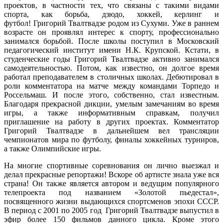
проектов, в частности тех, что связаны с такими видами
спорта, как борьба, дзюдо, хоккей, керлинг и
футбол! Григорий Твалтвадзе родом из Сухуми. Уже в раннем
возрасте он проявлял интерес к спорту, профессионально
занимался борьбой. После школы поступил в Московский
педагогический институт имени Н.К. Крупской. Кстати, в
студенческие годы Григорий Твалтвадзе активно занимался
самодеятельностью. Потом, как известно, он долгое время
работал преподавателем в столичных школах. Дебютировал в
роли комментатора на матче между командами Торпедо и
Россельмаш. И после этого, собственно, стал известным.
Благодаря прекрасной дикции, умелым замечаниям во время
игры, а также информативным справкам, получил
приглашение на работу в других проектах. Комментатор
Григорий Твалтвадзе в дальнейшем вел трансляции
чемпионатов мира по футболу, финалы хоккейных турниров,
а также Олимпийские игры.
На многие спортивные соревнования он лично выезжал и
делал прекрасные репортажи! Вскоре об артисте знала уже вся
страна! Он также является автором и ведущим популярного
телепроекта под названием «Золотой пьедестал»,
посвященного жизни выдающихся спортсменов эпохи СССР.
В период с 2001 по 2005 год Григорий Твалтвадзе выпустил в
эфир более 150 фильмов данного цикла. Кроме этого