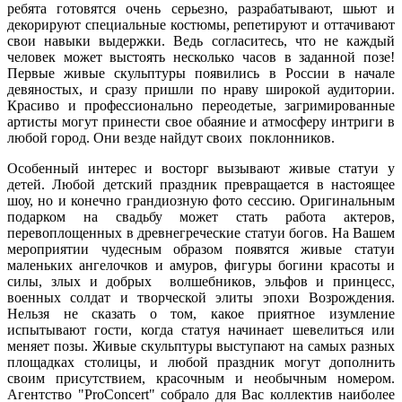
ребята готовятся очень серьезно, разрабатывают, шьют и
декорируют специальные костюмы, репетируют и оттачивают
свои навыки выдержки. Ведь согласитесь, что не каждый
человек может выстоять несколько часов в заданной позе!
Первые живые скульптуры появились в России в начале
девяностых, и сразу пришли по нраву широкой аудитории.
Красиво и профессионально переодетые, загримированные
артисты могут принести свое обаяние и атмосферу интриги в
любой город. Они везде найдут своих поклонников.
Особенный интерес и восторг вызывают живые статуи у
детей. Любой детский праздник превращается в настоящее
шоу, но и конечно грандиозную фото сессию. Оригинальным
подарком на свадьбу может стать работа актеров,
перевоплощенных в древнегреческие статуи богов. На Вашем
мероприятии чудесным образом появятся живые статуи
маленьких ангелочков и амуров, фигуры богини красоты и
силы, злых и добрых волшебников, эльфов и принцесс,
военных солдат и творческой элиты эпохи Возрождения.
Нельзя не сказать о том, какое приятное изумление
испытывают гости, когда статуя начинает шевелиться или
меняет позы. Живые скульптуры выступают на самых разных
площадках столицы, и любой праздник могут дополнить
своим присутствием, красочным и необычным номером.
Агентство "ProConcert" собрало для Вас коллектив наиболее