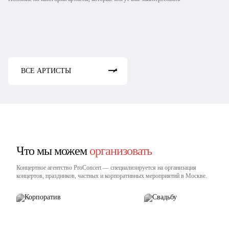
Театр огня и света Пламя
Экстрим шоу Тангун
Tandava Show
Шоу метателя ножей
Театр огня Андромеда
ВСЕ АРТИСТЫ
Что мы можем
организовать
Концертное агентство ProConcert — cпециализируется на организация
концертов, праздников, частных и корпоративных мероприятий в Москве.