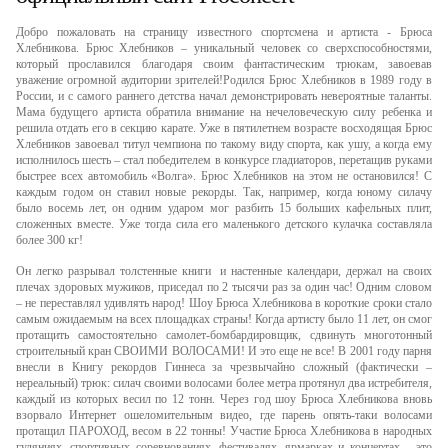
Добро пожаловать на страницу известного спортсмена и артиста - Брюса
Хлебникова. Брюс Хлебников – уникальный человек со сверхспособностями,
который прославился благодаря своим фантастическим трюкам, завоевав
уважение огромной аудитории зрителей!Родился Брюс Хлебников в 1989 году в
России, и с самого раннего детства начал демонстрировать невероятные таланты.
Мама будущего артиста обратила внимание на нечеловеческую силу ребенка и
решила отдать его в секцию карате. Уже в пятилетнем возрасте восходящая Брюс
Хлебников завоевал титул чемпиона по такому виду спорта, как ушу, а когда ему
исполнилось шесть – стал победителем в конкурсе гладиаторов, перетащив руками
быстрее всех автомобиль «Волга». Брюс Хлебников на этом не остановился! С
каждым годом он ставил новые рекорды. Так, например, когда юному силачу
было восемь лет, он одним ударом мог разбить 15 больших кафельных плит,
сложенных вместе. Уже тогда сила его маленького детского кулачка составляла
более 300 кг!
Он легко разрывал толстенные книги и настенные календари, держал на своих
плечах здоровых мужиков, приседал по 2 тысячи раз за один час! Одним словом
– не переставлял удивлять народ! Шоу Брюса Хлебникова в короткие сроки стало
самым ожидаемым на всех площадках страны! Когда артисту было 11 лет, он смог
протащить самостоятельно самолет-бомбардировщик, сдвинуть многотонный
строительный кран СВОИМИ ВОЛОСАМИ! И это еще не все! В 2001 году парня
внесли в Книгу рекордов Гиннеса за чрезвычайно сложный (фактически –
нереальный) трюк: силач своими волосами более метра протянул два истребителя,
каждый из которых весил по 12 тонн. Через год шоу Брюса Хлебникова вновь
взорвало Интернет ошеломительным видео, где парень опять-таки волосами
протащил ПАРОХОД, весом в 22 тонны! Участие Брюса Хлебникова в народных
гуляниях, спортивных соревнованиях, фестивалях, ярмарках и концертах – это