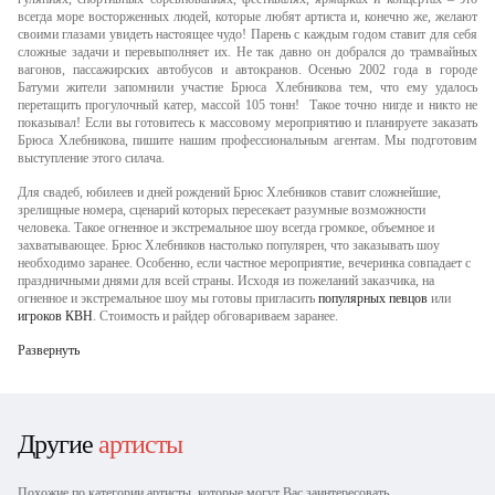
всегда море восторженных людей, которые любят артиста и, конечно же, желают
своими глазами увидеть настоящее чудо! Парень с каждым годом ставит для себя
сложные задачи и перевыполняет их. Не так давно он добрался до трамвайных
вагонов, пассажирских автобусов и автокранов. Осенью 2002 года в городе
Батуми жители запомнили участие Брюса Хлебникова тем, что ему удалось
перетащить прогулочный катер, массой 105 тонн! Такое точно нигде и никто не
показывал! Если вы готовитесь к массовому мероприятию и планируете заказать
Брюса Хлебникова, пишите нашим профессиональным агентам. Мы подготовим
выступление этого силача.
Для свадеб, юбилеев и дней рождений Брюс Хлебников ставит сложнейшие,
зрелищные номера, сценарий которых пересекает разумные возможности
человека. Такое огненное и экстремальное шоу всегда громкое, объемное и
захватывающее. Брюс Хлебников настолько популярен, что заказывать шоу
необходимо заранее. Особенно, если частное мероприятие, вечеринка совпадает с
праздничными днями для всей страны. Исходя из пожеланий заказчика, на
огненное и экстремальное шоу мы готовы пригласить
популярных певцов
или
игроков КВН
. Стоимость и райдер обговариваем заранее.
Развернуть
Другие
артисты
Похожие по категории артисты, которые могут Вас заинтересовать