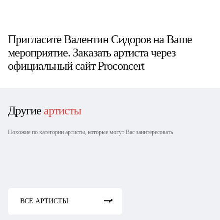
Пригласите Валентин Сидоров на Ваше
мероприятие. Заказать артиста через
официальный сайт Proconcert
Другие
артисты
Похожие по категории артисты, которые могут Вас заинтересовать
Вика Складчикова
Алексей Квашонкин
Ирина Мягкова
Кирилл Мазур
Тимур Джанкезов
ВСЕ АРТИСТЫ