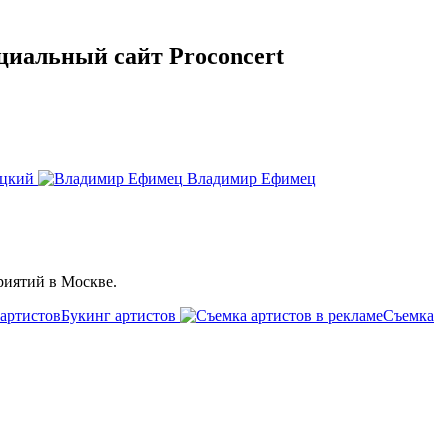
циальный сайт Proconcert
ецкий
Владимир Ефимец
риятий в Москве.
Букинг артистов
Съемка