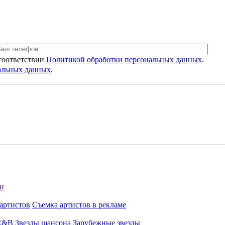
 соответствии
Политикой обработки персональных данных
.
нальных данных
.
и
артистов
Съемка артистов в рекламе
 R&B
Звезды шансона
Зарубежные звезды