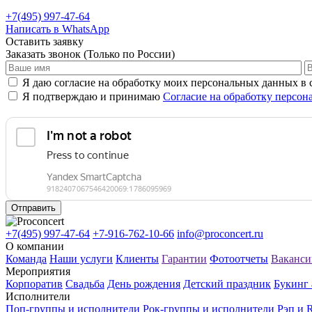
+7(495) 997-47-64
Написать в WhatsApp
Оставить заявку
Заказать звонок
(Только по России)
Я даю согласие на обработку моих персональных данных в
Я подтверждаю и принимаю
Согласие на обработку персо
Отправить
+7(495) 997-47-64
+7-916-762-10-66
info@proconcert.ru
О компании
Команда
Наши услуги
Клиенты
Гарантии
Фотоотчеты
Ваканси
Мероприятия
Корпоратив
Свадьба
День рождения
Детский праздник
Букинг 
Исполнители
Поп-группы и исполнители
Рок-группы и исполнители
Рэп и