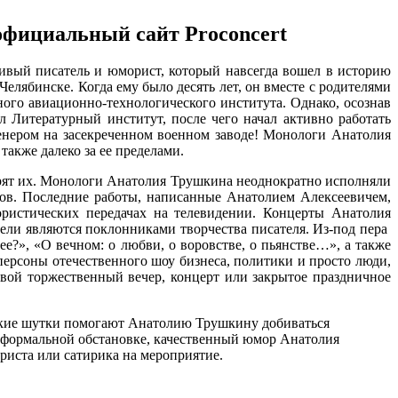
официальный сайт Proconcert
ивый писатель и юморист, который навсегда вошел в историю
лябинске. Когда ему было десять лет, он вместе с родителями
ного авиационно-технологического института. Однако, осознав
 Литературный институт, после чего начал активно работать
енером на засекреченном военном заводе! Монологи Анатолия
также далеко за ее пределами.
трят их. Монологи Анатолия Трушкина неоднократно исполняли
ов. Последние работы, написанные Анатолием Алексеевичем,
ристических передачах на телевидении. Концерты Анатолия
тели являются поклонниками творчества писателя. Из-под пера
е?», «О вечном: о любви, о воровстве, о пьянстве…», а также
ерсоны отечественного шоу бизнеса, политики и просто люди,
свой торжественный вечер, концерт или закрытое праздничное
онкие шутки помогают Анатолию Трушкину добиваться
неформальной обстановке, качественный юмор Анатолия
риста или сатирика на мероприятие.