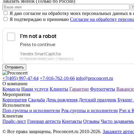
Заказать звонок
(Только по России)
Я даю согласие на обработку моих персональных данных в
Я подтверждаю и принимаю
Согласие на обработку персо
Отправить
+7(495) 997-47-64
+7-916-762-10-66
info@proconcert.ru
О компании
Команда
Наши услуги
Клиенты
Гарантии
Фотоотчеты
Ваканси
Мероприятия
Корпоратив
Свадьба
День рождения
Детский праздник
Букинг 
Исполнители
Поп-группы и исполнители
Рок-группы и исполнители
Рэп и
Клиентам
Прайс-лист
Гонорар артиста
Контакты
Отзывы
Часто задаваем
© Все права защищены, Proconcert.ru 2010-2026.
Закажите артис