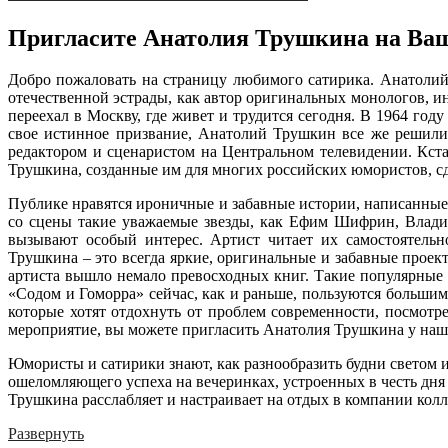
Пригласите Анатолия Трушкина на Ваше
Добро пожаловать на страницу любимого сатирика. Анатолий
отечественной эстрады, как автор оригинальных монологов, и
переехал в Москву, где живет и трудится сегодня. В 1964 го
свое истинное призвание, Анатолий Трушкин все же решили 
редактором и сценаристом на Центральном телевидении. Кст
Трушкина, созданные им для многих российских юмористов, сд
Публике нравятся ироничные и забавные истории, написанные
со сцены такие уважаемые звезды, как Ефим Шифрин, Влади
вызывают особый интерес. Артист читает их самостоятельн
Трушкина – это всегда яркие, оригинальные и забавные проек
артиста вышло немало превосходных книг. Такие популярные и
«Содом и Гоморра» сейчас, как и раньше, пользуются больши
которые хотят отдохнуть от проблем современности, посмотр
мероприятие, вы можете пригласить Анатолия Трушкина у наш
Юмористы и сатирики знают, как разнообразить будни светом
ошеломляющего успеха на вечеринках, устроенных в честь дня
Трушкина расслабляет и настраивает на отдых в компании кол
Развернуть