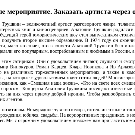
 мероприятие. Заказать артиста через 
 Трушкин – великолепный артист разговорного жанра, талантл
нтересных книг и киносценариев. Анатолий Трушкин родился в Че
ду будущий герой юмористических шоу стал выпускником столич
получить второе высшее образование. В 1974 году он окончил
ати, мало кто знает, что в юности Анатолий Трушкин был инж
елали его популярным, востребованным и любимым в России, а 
 этим сатириком. Они с удовольствием читают, слушают и смо
мир Винокуров, Роман Карцев, Клара Новикова и Яр Арлазор
о на различных торжественных мероприятиях, а также в юмо
ты, на которые с удовольствием ходят сотни людей! Многие зри
здания, как «Смешная наша жизнь», «Кто на свете всех смешне
м спросом. Концерты Анатолия Трушкина посещают известные п
еть на них через призму доброй иронии. Чтобы разнообразить 
их агентов.
 и позитивом. Незаурядное чувство юмора, интеллигентные и т
 рождения, юбилея, свадьбы. На корпоративных праздниках, в 
лег. Мы с огромным удовольствием поможем вам пригласить юмо