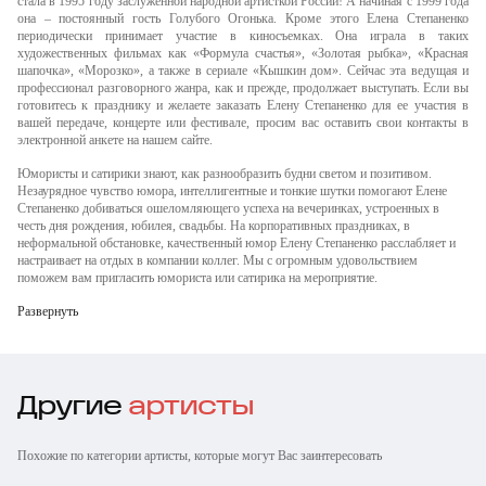
стала в 1995 году заслуженной народной артисткой России! А начиная с 1999 года
она – постоянный гость Голубого Огонька. Кроме этого Елена Степаненко
периодически принимает участие в киносъемках. Она играла в таких
художественных фильмах как «Формула счастья», «Золотая рыбка», «Красная
шапочка», «Морозко», а также в сериале «Кышкин дом». Сейчас эта ведущая и
профессионал разговорного жанра, как и прежде, продолжает выступать. Если вы
готовитесь к празднику и желаете заказать Елену Степаненко для ее участия в
вашей передаче, концерте или фестивале, просим вас оставить свои контакты в
электронной анкете на нашем сайте.
Юмористы и сатирики знают, как разнообразить будни светом и позитивом.
Незаурядное чувство юмора, интеллигентные и тонкие шутки помогают Елене
Степаненко добиваться ошеломляющего успеха на вечеринках, устроенных в
честь дня рождения, юбилея, свадьбы. На корпоративных праздниках, в
неформальной обстановке, качественный юмор Елену Степаненко расслабляет и
настраивает на отдых в компании коллег. Мы с огромным удовольствием
поможем вам пригласить юмориста или сатирика на мероприятие.
Развернуть
Другие
артисты
Похожие по категории артисты, которые могут Вас заинтересовать
Владимир
Костя Пушкин
Александр Морозов