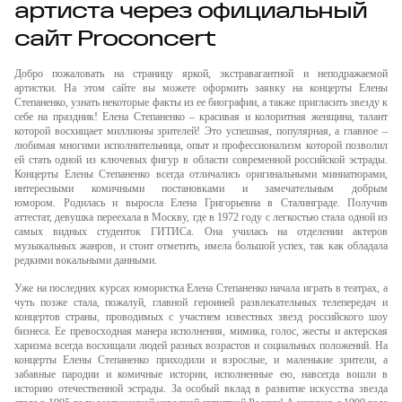
артиста через официальный
сайт Proconcert
Добро пожаловать на страницу яркой, экстравагантной и неподражаемой
артистки. На этом сайте вы можете оформить заявку на концерты Елены
Степаненко, узнать некоторые факты из ее биографии, а также пригласить звезду к
себе на праздник! Елена Степаненко – красивая и колоритная женщина, талант
которой восхищает миллионы зрителей! Это успешная, популярная, а главное –
любимая многими исполнительница, опыт и профессионализм которой позволил
ей стать одной из ключевых фигур в области современной российской эстрады.
Концерты Елены Степаненко всегда отличались оригинальными миниатюрами,
интересными комичными постановками и замечательным добрым
юмором. Родилась и выросла Елена Григорьевна в Сталинграде. Получив
аттестат, девушка переехала в Москву, где в 1972 году с легкостью стала одной из
самых видных студенток ГИТИСа. Она училась на отделении актеров
музыкальных жанров, и стоит отметить, имела большой успех, так как обладала
редкими вокальными данными.
Уже на последних курсах юмористка Елена Степаненко начала играть в театрах, а
чуть позже стала, пожалуй, главной героиней развлекательных телепередач и
концертов страны, проводимых с участием известных звезд российского шоу
бизнеса. Ее превосходная манера исполнения, мимика, голос, жесты и актерская
харизма всегда восхищали людей разных возрастов и социальных положений. На
концерты Елены Степаненко приходили и взрослые, и маленькие зрители, а
забавные пародии и комичные истории, исполненные ею, навсегда вошли в
историю отечественной эстрады. За особый вклад в развитие искусства звезда