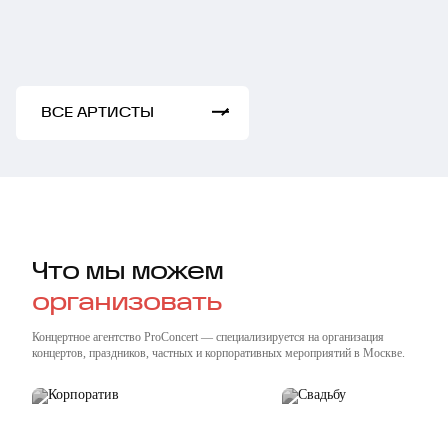
Дмитрий Покрас и
Вишневский
Юрий Гальцев
Иван Немтырев
ВСЕ АРТИСТЫ
Что мы можем
организовать
Концертное агентство ProConcert — cпециализируется на организация
концертов, праздников, частных и корпоративных мероприятий в Москве.