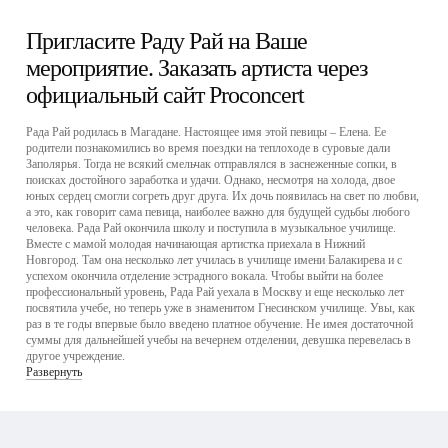
Пригласите Раду Рай на Ваше
мероприятие. Заказать артиста через
официальный сайт Proconcert
Рада Рай родилась в Магадане. Настоящее имя этой певицы – Елена. Ее
родители познакомились во время поездки на теплоходе в суровые дали
Заполярья. Тогда не всякий смельчак отправлялся в заснеженные сопки, в
поисках достойного заработка и удачи. Однако, несмотря на холода, двое
юных сердец смогли согреть друг друга. Их дочь появилась на свет по любви,
а это, как говорит сама певица, наиболее важно для будущей судьбы любого
человека. Рада Рай окончила школу и поступила в музыкальное училище.
Вместе с мамой молодая начинающая артистка приехала в Нижний
Новгород. Там она несколько лет училась в училище имени Балакирева и с
успехом окончила отделение эстрадного вокала. Чтобы выйти на более
профессиональный уровень, Рада Рай уехала в Москву и еще несколько лет
посвятила учебе, но теперь уже в знаменитом Гнесинском училище. Увы, как
раз в те годы впервые было введено платное обучение. Не имея достаточной
суммы для дальнейшей учебы на вечернем отделении, девушка перевелась в
другое учреждение.
Развернуть