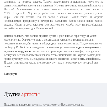
расписаны на полгода вперед. Тысячи поклонников и поклонниц ждут его на
самых масштабных фестивалях планеты. Именно его сингл, записанный в дуэте с
Никитой Малининым стал хитом многих телеканалов, в том числе и
MTV. Сегодня DJ Nejtrino разрабатывает новые сеты и часто путешествует по
миру. Если Вы хотите, что он попал в список Ваших гостей и устроил
незабываемую грандиозную вечеринку, заполните бланк заказа выше данной
анкеты. Наши агенты сделают все возможное, чтобы этот непревзойденный
диджей стал подарком для Ваших гостей.
Наивно полагать, что только вкусная кухня и уютный зал гарантируют успех
мероприятию. Огромную роль в организации успешного корпоратива, дня
рождения или свадьбы играет выбор диджея и качество звука. Под музыкальную
подборку DJ Nejtrino в заведениях, в которых установлено
видеопроекционное и
звуковое оборудование
, отдых гостей происходит на более комфортном уровне.
Если у вас нет необходимого бюджета, чтобы пригласить DJ Nejtrino на праздник,
проконсультируйтесь с менеджерами нашего агентства насчет оптимальной цены.
Диджеи отличаются как по стоимости услуг, так и по репертуару, который они
играют.
Развернуть
Другие
артисты
Похожие по категории артисты, которые могут Вас заинтересовать