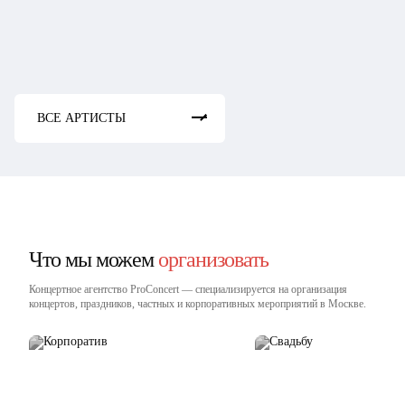
Dj Twins
DJ Федор Фомин
Руслан Нигматуллин
DJ NIKI
Dj Kan
ВСЕ АРТИСТЫ
Что мы можем
организовать
Концертное агентство ProConcert — cпециализируется на организация
концертов, праздников, частных и корпоративных мероприятий в Москве.