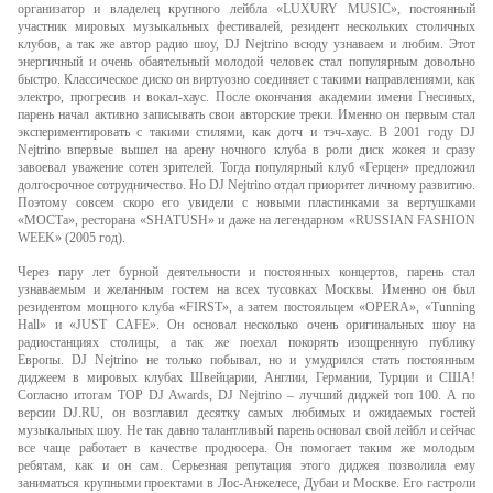
организатор и владелец крупного лейбла «LUXURY MUSIC», постоянный
участник мировых музыкальных фестивалей, резидент нескольких столичных
клубов, а так же автор радио шоу, DJ Nejtrino всюду узнаваем и любим. Этот
энергичный и очень обаятельный молодой человек стал популярным довольно
быстро. Классическое диско он виртуозно соединяет с такими направлениями, как
электро, прогресив и вокал-хаус. После окончания академии имени Гнесиных,
парень начал активно записывать свои авторские треки. Именно он первым стал
экспериментировать с такими стилями, как дотч и тэч-хаус. В 2001 году DJ
Nejtrino впервые вышел на арену ночного клуба в роли диск жокея и сразу
завоевал уважение сотен зрителей. Тогда популярный клуб «Герцен» предложил
долгосрочное сотрудничество. Но DJ Nejtrino отдал приоритет личному развитию.
Поэтому совсем скоро его увидели с новыми пластинками за вертушками
«МОСТа», ресторана «SHATUSH» и даже на легендарном «RUSSIAN FASHION
WEEK» (2005 год).
Через пару лет бурной деятельности и постоянных концертов, парень стал
узнаваемым и желанным гостем на всех тусовках Москвы. Именно он был
резидентом мощного клуба «FIRST», а затем постояльцем «OPERA», «Tunning
Hall» и «JUST CAFE». Он основал несколько очень оригинальных шоу на
радиостанциях столицы, а так же поехал покорять изощренную публику
Европы. DJ Nejtrino не только побывал, но и умудрился стать постоянным
диджеем в мировых клубах Швейцарии, Англии, Германии, Турции и США!
Согласно итогам TOP DJ Awards, DJ Nejtrino – лучший диджей топ 100. А по
версии DJ.RU, он возглавил десятку самых любимых и ожидаемых гостей
музыкальных шоу. Не так давно талантливый парень основал свой лейбл и сейчас
все чаще работает в качестве продюсера. Он помогает таким же молодым
ребятам, как и он сам. Серьезная репутация этого диджея позволила ему
заниматься крупными проектами в Лос-Анжелесе, Дубаи и Москве. Его гастроли