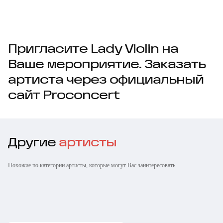
Пригласите Lady Violin на
Ваше мероприятие. Заказать
артиста через официальный
сайт Proconcert
Другие
артисты
Похожие по категории артисты, которые могут Вас заинтересовать
Оркестр Виртуозы
Василиса
Москвы
Лущевская
Антон Баронин
Денис Катасонов
Ольга Петрякова