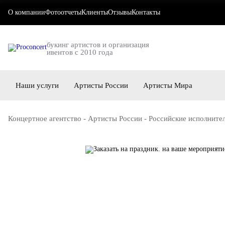
О компании
Фотоотчеты
Клиенты
Отзывы
Контакты
букинг артистов и организация
ивентов с 2010 года
Наши услуги
Артисты России
Артисты Мира
Концертное агентство
-
Артисты России
-
Российские исполните