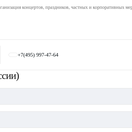
рганизация концертов, праздников, частных и корпоративных ме
Свадьбу
Букинг артистов
+7(495) 997-47-64
ссии)