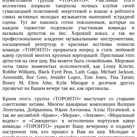
изумительной группы «ТОРОНТО». Участники этого
коллектива взорвали танцполы ночных клубов своей
сумасшедшей позитивной энергетикой и вошли в рейтинги
самых активных молодых музыкантов нынешней эстрадной
сцены. Тут же нашлись сотни поклонников, которые на
каждом торжестве подпевали участникам команды и
вызывали артистов на бис. Хороший вокал, а так же
профессиональное владение музыкальными инструментами,
насыщенный репертуар и красивые костюмы помогли
команде «ТОРОНТО» прорваться вперед и стать любимой
кавер группой многих крупных корпораций. Приглашая этих
артистов на свое шоу, Вы можете быть спокойными. Мировые
хиты таких знаменитых исполнителей, как Lenny Kravitz,
Robbie Williams, Black Eyed Peas, Lady Gaga, Michael Jackson,
Aerosmith, Bee Gees, Jennifer Lopez, Tom Jones, Tina Turner,
Boney M, Elton John, Kylie Minogue и десятков других
прозвучат на Вашем вечере так же, как оригиналы.
Кроем этого, группа «ТОРОНТО» выступает со старыми
советскими хитами. Многие шикарные композиции Валерия
Леонтьева, Добрынина, Юрия Антонова, Аллы Пугачевой, а
так же ансамблей «Браво», «Мираж», «Земляне», «Моральный
кодекс» и «Самоцветы» в исполнении виртуозов кавер
команды «ТОРОНТО» украсят Вашу вечеринку и подымут
настроение тем, кто пришел к Вам на шоу. Молодые и