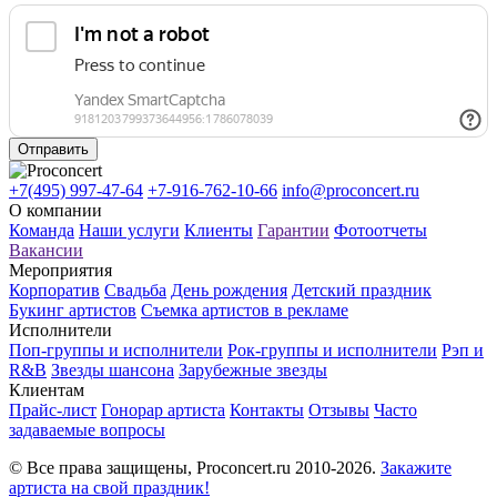
Отправить
+7(495) 997-47-64
+7-916-762-10-66
info@proconcert.ru
О компании
Команда
Наши услуги
Клиенты
Гарантии
Фотоотчеты
Вакансии
Мероприятия
Корпоратив
Свадьба
День рождения
Детский праздник
Букинг артистов
Съемка артистов в рекламе
Исполнители
Поп-группы и исполнители
Рок-группы и исполнители
Рэп и
R&B
Звезды шансона
Зарубежные звезды
Клиентам
Прайс-лист
Гонорар артиста
Контакты
Отзывы
Часто
задаваемые вопросы
© Все права защищены, Proconcert.ru 2010-2026.
Закажите
артиста на свой праздник!