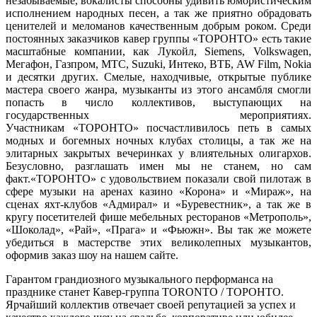
незабываемые, вокалисты способны удивить юмористическим
исполнением народных песен, а так же приятно обрадовать
ценителей и меломанов качественным добрым роком. Среди
постоянных заказчиков кавер группы «ТОРОНТО» есть такие
масштабные компании, как Лукойл, Siemens, Volkswagen,
Мегафон, Газпром, МТС, Suzuki, Интеко, ВТБ, AW Film, Nokia
и десятки других. Смелые, находчивые, открытые публике
мастера своего жанра, музыканты из этого ансамбля смогли
попасть в число коллективов, выступающих на
государственных мероприятиях.
Участникам «ТОРОНТО» посчастливилось петь в самых
модных и богемных ночных клубах столицы, а так же на
элитарных закрытых вечеринках у влиятельных олигархов.
Безусловно, разглашать имен мы не станем, но сам
факт.«ТОРОНТО» с удовольствием показали свой пилотаж в
сфере музыки на аренах казино «Корона» и «Мираж», на
сценах яхт-клубов «Адмирал» и «Буревестник», а так же в
кругу посетителей фише мебельных ресторанов «Метрополь»,
«Шоколад», «Рай», «Прага» и «Фьюжн». Вы так же можете
убедиться в мастерстве этих великолепных музыкантов,
оформив заказ шоу на нашем сайте.
Гарантом грандиозного музыкального перформанса на
празднике станет Кавер-группа TORONTO / ТОРОНТО.
Ярчайший коллектив отвечает своей репутацией за успех и