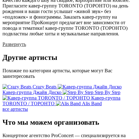
качество каждого шоу на свадьбе, корпоративе или юбилее.
Пригласите кавер-группу TORONTO (ТОРОНТО) на день
рождения и ваши гости услышат «живой звук» без
«подложек» и фонограммы. Заказать кавер-группу на
мероприятие ПроКонцерт предлагает вне зависимости от
повода и тематики! кавер-группе TORONTO (ТОРОНТО)
подвластны любые хиты и музыкальные направления.
Развернуть
Другие
артисты
Похожие по категории артисты, которые могут Вас
заинтересовать
Crazy Beats
Кавер-группа Джайв Диско
Step By Step
Кавер-группа
TORONTO / ТОРОНТО
Alis Band
все артисты
Что мы можем
организовать
Концертное агентство ProConcert — cпециализируется на