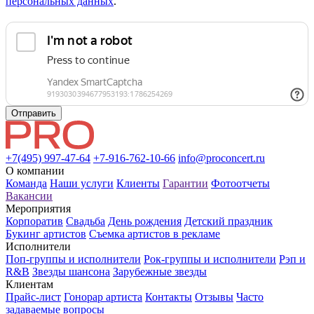
персональных данных
.
Отправить
+7(495) 997-47-64
+7-916-762-10-66
info@proconcert.ru
О компании
Команда
Наши услуги
Клиенты
Гарантии
Фотоотчеты
Вакансии
Мероприятия
Корпоратив
Свадьба
День рождения
Детский праздник
Букинг артистов
Съемка артистов в рекламе
Исполнители
Поп-группы и исполнители
Рок-группы и исполнители
Рэп и
R&B
Звезды шансона
Зарубежные звезды
Клиентам
Прайс-лист
Гонорар артиста
Контакты
Отзывы
Часто
задаваемые вопросы