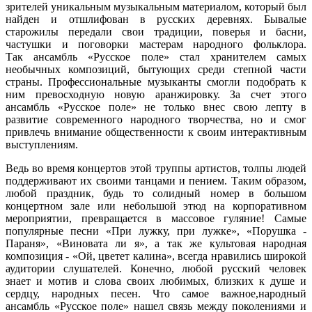
зрителей уникальным музыкальным материалом, который был
найден и отшлифован в русских деревнях. Бывалые
старожилы передали свои традиции, поверья и басни,
частушки и поговорки мастерам народного фольклора.
Так ансамбль «Русское поле» стал хранителем самых
необычных композиций, бытующих среди степной части
страны. Профессиональные музыканты смогли подобрать к
ним превосходную новую аранжировку. За счет этого
ансамбль «Русское поле» не только внес свою лепту в
развитие современного народного творчества, но и смог
привлечь внимание общественности к своим интерактивным
выступлениям.
Ведь во время концертов этой труппы артистов, толпы людей
поддерживают их своими танцами и пением. Таким образом,
любой праздник, будь то солидный номер в большом
концертном зале или небольшой этюд на корпоративном
мероприятии, превращается в массовое гуляние! Самые
популярные песни «При лужку, при лужке», «Порушка -
Параня», «Виновата ли я», а так же культовая народная
композиция - «Ой, цветет калина», всегда нравились широкой
аудитории слушателей. Конечно, любой русский человек
знает и мотив и слова своих любимых, близких к душе и
сердцу, народных песен. Что самое важное,народный
ансамбль «Русское поле» нашел связь между поколениями и