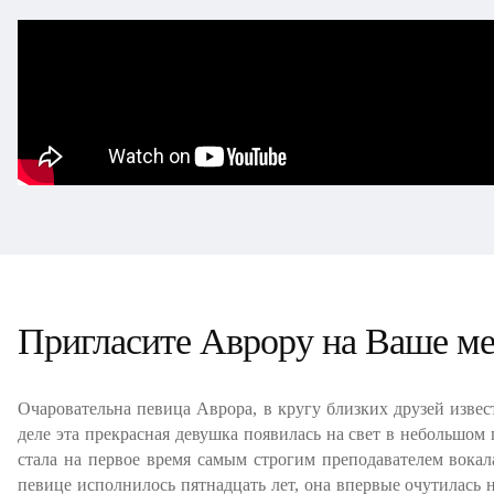
Пригласите Аврору на Ваше мер
Очаровательна певица Аврора, в кругу близких друзей извес
деле эта прекрасная девушка появилась на свет в небольшом
стала на первое время самым строгим преподавателем вокал
певице исполнилось пятнадцать лет, она впервые очутилась