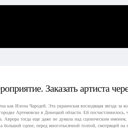
оприятие. Заказать артиста чере
тна как Илона Чародей. Эта украинская восходящая звезда за 
 городке Артемовске в Донецкой области. Ей посчастливилось,
а. Аврора тогда еще даже не думала над сценическим именем,
 на большой сцене, перед многотысячной толпой, смотрящей на 