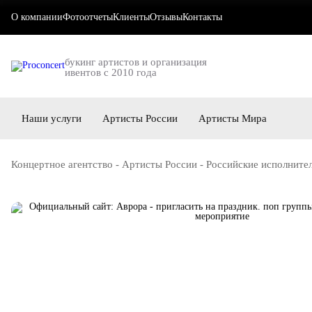
О компании
Фотоотчеты
Клиенты
Отзывы
Контакты
букинг артистов и организация
ивентов с 2010 года
Наши услуги
Артисты России
Артисты Мира
Концертное агентство
-
Артисты России
-
Российские исполните