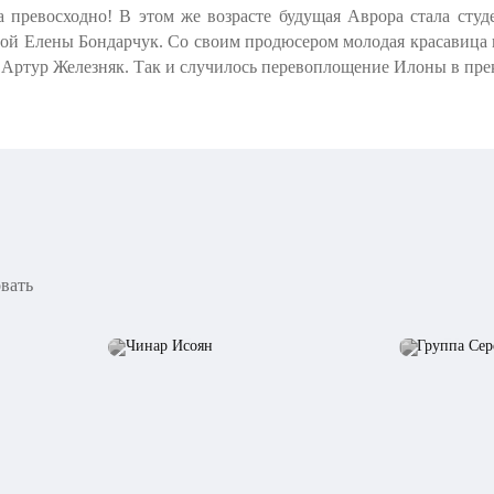
ла превосходно! В этом же возрасте будущая Аврора стала сту
итой Елены Бондарчук. Со своим продюсером молодая красавица 
 Артур Железняк. Так и случилось перевоплощение Илоны в прек
овать
Чинар Исоян
Группа