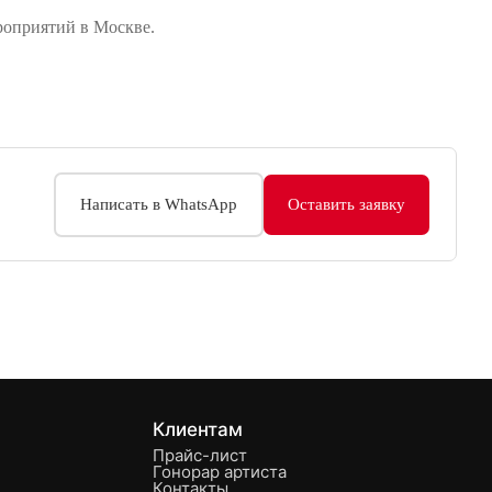
роприятий в Москве.
День рождения
Съемка артистов в рекламе
Написать в WhatsApp
Оставить заявку
Клиентам
Прайс-лист
Гонорар артиста
Контакты