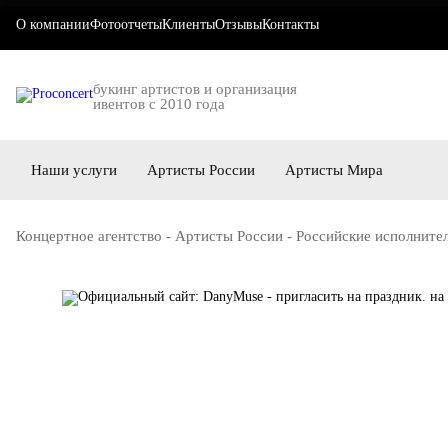
О компании
Фотоотчеты
Клиенты
Отзывы
Контакты
букинг артистов и организация
ивентов с 2010 года
Наши услуги
Артисты России
Артисты Мира
Концертное агентство
-
Артисты России
-
Российские исполните