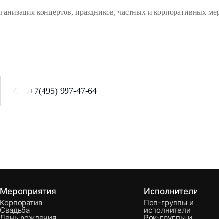
рганизация концертов, праздников, частных и корпоративных ме
Свадьбу
Букинг артистов
+7(495) 997-47-64
Мероприятия
Исполнители
Корпоратив
Поп-группы и
Свадьба
исполнители
День рождения
Рок-группы и