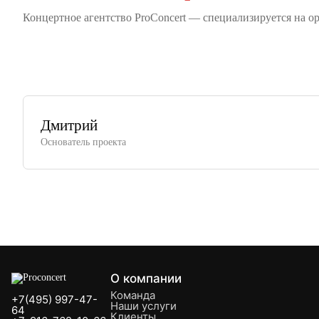
Концертное агентство ProConcert — cпециализируется на о
Корпоратив
Детский праздник
Дмитрий
Основатель проекта
О компании
Команда
+7(495) 997-47-
Наши услуги
64
Клиенты