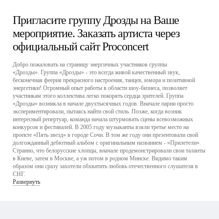
Пригласите группу Дрозды на Ваше
мероприятие. Заказать артиста через
официальный сайт Proconcert
Добро пожаловать на страницу энергичных участников группы
«Дрозды». Группа «Дрозды» - это всегда живой качественный звук,
бесконечная феерия прекрасного настроения, танцев, юмора и позитивной
энергетики! Огромный опыт работы в области шоу-бизнеса, позволяет
участникам этого коллектива легко покорять сердца зрителей. Группа
«Дрозды» возникла в начале двухтысячных годов. Вначале парни просто
экспериментировали, пытаясь найти свой стиль. Позже, когда возник
интересный репертуар, команда начала штурмовать сцены всевозможных
конкурсов и фестивалей. В 2005 году музыканты взяли третье место на
проекте «Пять звезд» в городе Сочи. В том же году они презентовали свой
долгожданный дебютный альбом с оригинальным названием - «Прилетели».
Странно, что белорусские хлопцы, вначале продемонстрировали свои таланты
в Киеве, затем в Москве, а уж потом в родном Минске. Видимо таким
образом они сразу захотели обхватить любовь отечественного слушателя в
СНГ.
Развернуть