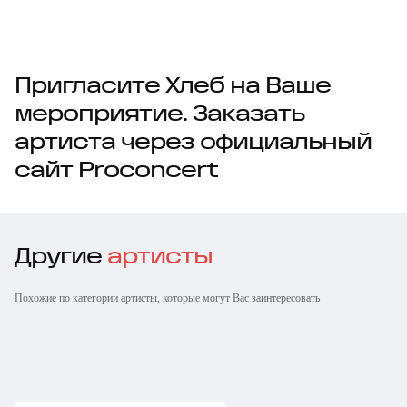
Пригласите Хлеб на Ваше
мероприятие. Заказать
артиста через официальный
сайт Proconcert
Другие
артисты
Похожие по категории артисты, которые могут Вас заинтересовать
Нейромонах
Феофан
Александр Коган
Мона
Анна Гуричева
Валерия