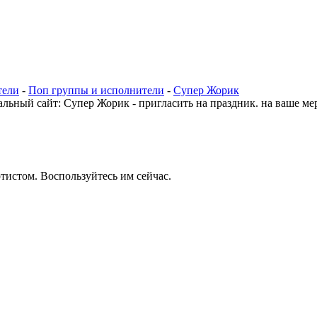
тели
-
Поп группы и исполнители
-
Супер Жорик
тистом. Воспользуйтесь им сейчас.