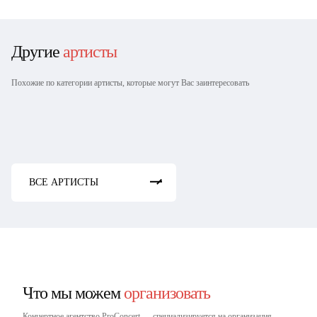
Другие
артисты
Похожие по категории артисты, которые могут Вас заинтересовать
Группа Комиссар
Светлана Лазарева
Группа Доктор Ватсон
Алексей Глызин
Александр Шаганов
ВСЕ АРТИСТЫ
Что мы можем
организовать
Концертное агентство ProConcert — cпециализируется на организация