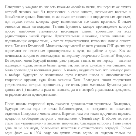
Наверняка у каждого из нас есть какая-то «особая» песня, при первых же звуках
которой человек как бы переносится в свою юность, вспоминает веселые и
беззаботные деньки. Конечно, то же самое относится и к определенным артистам,
при звуках голоса которых сразу вспоминается все самое приятное. К таким
относится наша легендарная Татьяна Буланова, каждое произведение которой
просто неизбежно становилось настоящим хитом, гремевшим на всех
радиостанциях нашей страны. Притягательные и нежные, слегка наивные, но
поднимающие острые темы, - вот те характеристики, которыми можно описать
песни Татьяны Булановой. Миллионы слушателей со всех уголков СНГ до сих пор
подпевают ее нетленным произведениям в пути, на работе и дома. Как же
начиналась история ее восхождения на вершину творческого Олимпа? Непросто.
Во-первых, мама будущей певицы рано умерла, а папа, на тот период — капитан
подводной лодки, нечасто бывал дома, так как из-за службы у нее банально не
было времени для воспитания дочки. А потому неудивительно, что немалую роль
в выборе будущего ее жизненного пути сыграла школа и многочисленные
творческие кружки, куда была записана Таня. Благодаря своим творческим
устремлениям, которые проявились у нее очень рано, маленькая Буланова уже в
девять лет (!) неплохо играла на пианино, да и с гитарой управлялась прекрасно,
на радость своим преподавателям.
После школы творческий путь оказался довольно-таки тернистым. Во-первых,
будущая певица едва не стала библиотекарем, но поступила на вокальное
отделение Питерского мюзик-холла. Впрочем, там она также проучилась недолго,
предпочтя свободные гастроли с коллективом «Летний сад». В общем-то, это и
стало тем «трамплином» к высотам творчества, благодаря которому Таню знают
едва ли не все люди, более-менее известные с отечественной эстрадой. Только
один факт — в 1994 году эта группа стала одним из лидеров только по