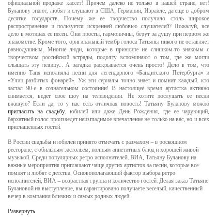
официальной продаже кассет! Причем далеко не только в нашей стране, нет!
Буланову знают, любят и слушают в США, Германии, Израиле, да еще в добром
десятке государств. Почему же ее творчество получило столь широкое
распространение и пользуется искренней любовью слушателей? Пожалуй, все
дело в мотивах ее песен. Они просты, гармоничны, берут за душу при первом же
знакомстве. Кроме того, оригинальный тембр голоса Татьяны никого не оставляет
равнодушным. Многие люди, которые в принципе не слишком-то знакомы с
творчеством российской эстрады, подолгу вспоминают о том, где же могли
слышать эту певицу... А загадка раскрывается очень просто! Дело в том, что
именно Таня исполняла песни для легендарного «Бандитского Петербурга» и
«Улиц разбитых фонарей». Уж эти сериалы точно знает и помнит каждый, кто
застал 90-е в сознательном состоянии! В настоящее время артистка активно
снимается, ведет свое шоу на телевидении. Не хотите послушать ее песни
вживую? Если да, то у нас есть отличная новость! Татьяну Буланову можно
пригласить на свадьбу
, юбилей или даже День Рождения, где ее чарующий,
бархатный голос произведет неизгладимое впечатление не только на вас, но и всех
приглашенных гостей.
В России свадьбы и юбилеи принято отмечать с размахом – в роскошном
ресторане, с обильным застольем, полным аппетитных блюд и хорошей живой
музыкой. Среди популярных ретро исполнителей, ВИА, Татьяну Буланову на
важные мероприятия приглашают чаще других артистов за песни, которые все
помнят и любят с детства. Основополагающий фактор выбора ретро
исполнителей, ВИА – возрастная группа и количество гостей. Делая заказ Татьяне
Булановой на выступление, вы гарантировано получаете веселый, качественный
вечер в компании близких и самых родных людей.
Развернуть