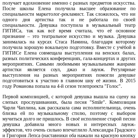
получает вдохновение именно с разных предметов искусства.
После школы Елена получила высшее образование по
специальности маркетолог-рекламист. Так сложилось, что ни
одного дня артистка так и не работала по своей
специальности. Девушка поступила в музыкальный театр
ГИТИСа, так как всё время считала, что её основное
признание – это театральное искусство и музыка. Девушка
занималась на курсах Стаса Намина, благодаря которому
получила хорошую вокальную подготовку. Вместе с учёбой в
ГИТИСе Елена совмещала выступления на венских балах,
разных политических конференциях, гала-концертах и других
мероприятиях. Самыми любимыми музыкальными жанрами
артистки является соул, джаз и лаунж. Регулярные
выступления на разных мероприятиях помогли девушке
подготовиться к участию в главном шоу её жизни. В 2015
году Романова попала на 4-й сезон телепроекта "Голос".
Первой композицией, с которой девушка вышла на сцену на
слепых прослушиваниях, была песня "Smile". Композиция
Чарли Чаплина, как рассказала сама исполнительница, очень
близка ей по музыкальному стилю, поэтому с выбором
мучиться долго не пришлось. В своё исполнение старой песни
девушка добавила много новых и интересных лаунж-
эффектов, что очень сильно впечатлило Александра Градского
и Григория Лепса (наставники оба нажали на красную кнопку