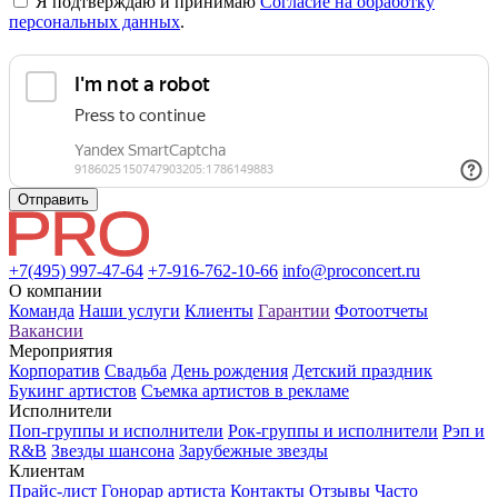
Я подтверждаю и принимаю
Согласие на обработку
персональных данных
.
Отправить
+7(495) 997-47-64
+7-916-762-10-66
info@proconcert.ru
О компании
Команда
Наши услуги
Клиенты
Гарантии
Фотоотчеты
Вакансии
Мероприятия
Корпоратив
Свадьба
День рождения
Детский праздник
Букинг артистов
Съемка артистов в рекламе
Исполнители
Поп-группы и исполнители
Рок-группы и исполнители
Рэп и
R&B
Звезды шансона
Зарубежные звезды
Клиентам
Прайс-лист
Гонорар артиста
Контакты
Отзывы
Часто