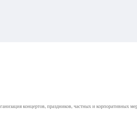
рганизация концертов, праздников, частных и корпоративных ме
Свадьбу
Букинг артистов