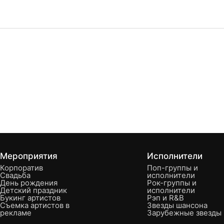
Мероприятия
Исполнители
Корпоратив
Поп-группы и
Свадьба
исполнители
День рождения
Рок-группы и
Детский праздник
исполнители
Букинг артистов
Рэп и R&B
Съемка артистов в
Звезды шансона
рекламе
Зарубежные звезды