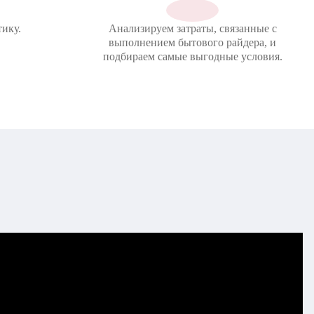
ику.
Анализируем затраты, связанные с
выполнением бытового райдера, и
подбираем самые выгодные условия.