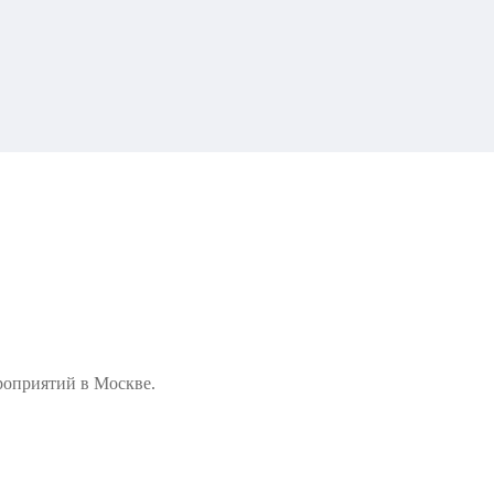
роприятий в Москве.
День рождения
Съемка артистов в рекламе