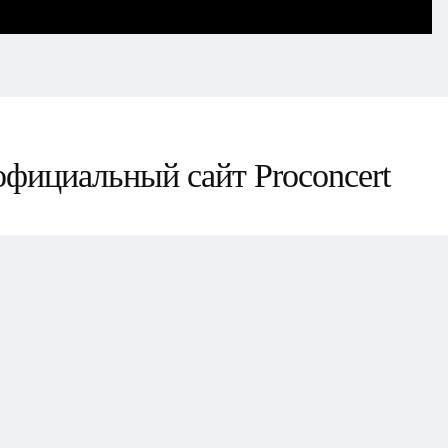
официальный сайт Proconcert
na Vandi
Rammstein