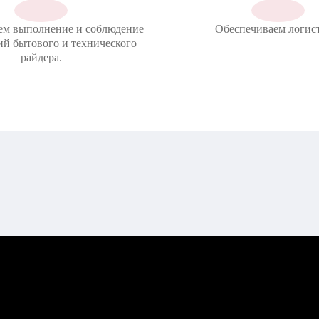
ем выполнение и соблюдение
Обеспечиваем логист
ий бытового и технического
райдера.