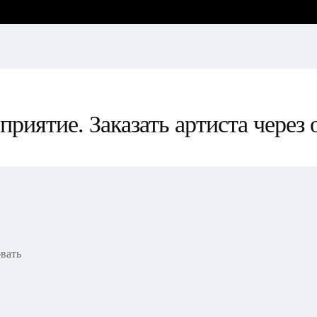
риятие. Заказать артиста через 
овать
Alphaville
Despi