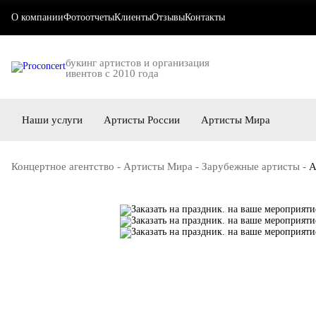
О компании
Фотоотчеты
Клиенты
Отзывы
Контакты
букинг артистов и организация
ивентов с 2010 года
Наши услуги
Артисты России
Артисты Мира
Концертное агентство
-
Артисты Мира
-
Зарубежные артисты
-
A