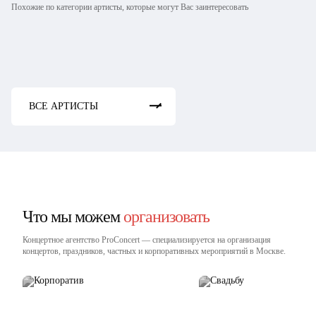
Похожие по категории артисты, которые могут Вас заинтересовать
DRUM PANDA
DJ Паша Кореец
DJ Romeo
Smash
DJ List
ВСЕ АРТИСТЫ
Что мы можем
организовать
Концертное агентство ProConcert — cпециализируется на организация
концертов, праздников, частных и корпоративных мероприятий в Москве.