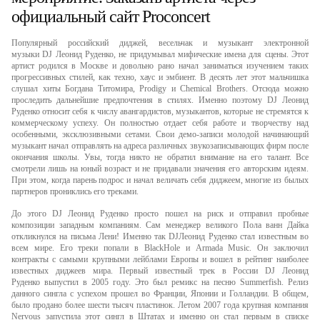
официальный сайт Proconcert
Популярный российский диджей, весельчак и музыкант электронной
музыки DJ Леонид Руденко, не придумывал мифические имена для сцены. Этот
артист родился в Москве и довольно рано начал заниматься изучением таких
прогрессивных стилей, как техно, хаус и эмбиент. В десять лет этот мальчишка
слушал хиты Богдана Титомира, Prodigy и Chemical Brothers. Отсюда можно
проследить дальнейшие предпочтения в стилях. Именно поэтому DJ Леонид
Руденко относит себя к числу авангардистов, музыкантов, которые не стремятся к
коммерческому успеху. Он полностью отдает себя работе и творчеству над
особенными, эксклюзивными сетами. Свои демо-записи молодой начинающий
музыкант начал отправлять на адреса различных звукозаписывающих фирм после
окончания школы. Увы, тогда никто не обратил внимание на его талант. Все
смотрели лишь на юный возраст и не придавали значения его авторским идеям.
При этом, когда парень подрос и начал величать себя диджеем, многие из былых
партнеров прониклись его треками.
До этого DJ Леонид Руденко просто пошел на риск и отправил пробные
композиции западным компаниям. Сам менеджер великого Пола ванн Дайка
откликнулся на письма Лени! Именно так DJЛеонид Руденко стал известным во
всем мире. Его треки попали в BlackHole и Armada Music. Он заключил
контракты с самыми крупными лейблами Европы и вошел в рейтинг наиболее
известных диджеев мира. Первый известный трек в России DJ Леонид
Руденко выпустил в 2005 году. Это был ремикс на песню Summerfish. Релиз
данного сингла с успехом прошел во Франции, Японии и Голландии. В общем,
было продано более шести тысяч пластинок. Летом 2007 года крупная компания
Nervous запустила этот сингл в Штатах и именно он стал первым в списке