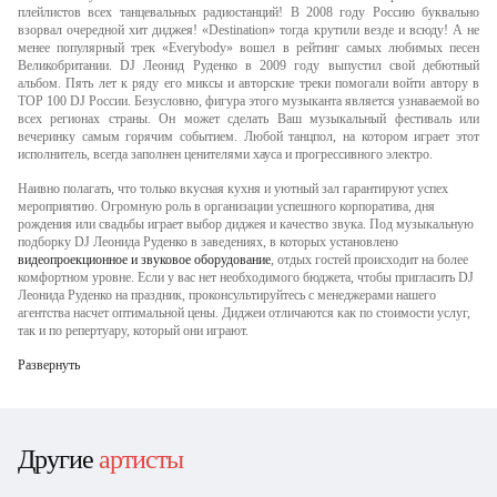
плейлистов всех танцевальных радиостанций! В 2008 году Россию буквально
взорвал очередной хит диджея! «Destination» тогда крутили везде и всюду! А не
менее популярный трек «Everybody» вошел в рейтинг самых любимых песен
Великобритании. DJ Леонид Руденко в 2009 году выпустил свой дебютный
альбом. Пять лет к ряду его миксы и авторские треки помогали войти автору в
TOP 100 DJ России. Безусловно, фигура этого музыканта является узнаваемой во
всех регионах страны. Он может сделать Ваш музыкальный фестиваль или
вечеринку самым горячим событием. Любой танцпол, на котором играет этот
исполнитель, всегда заполнен ценителями хауса и прогрессивного электро.
Наивно полагать, что только вкусная кухня и уютный зал гарантируют успех
мероприятию. Огромную роль в организации успешного корпоратива, дня
рождения или свадьбы играет выбор диджея и качество звука. Под музыкальную
подборку DJ Леонида Руденко в заведениях, в которых установлено
видеопроекционное и звуковое оборудование
, отдых гостей происходит на более
комфортном уровне. Если у вас нет необходимого бюджета, чтобы пригласить DJ
Леонида Руденко на праздник, проконсультируйтесь с менеджерами нашего
агентства насчет оптимальной цены. Диджеи отличаются как по стоимости услуг,
так и по репертуару, который они играют.
Развернуть
Другие
артисты