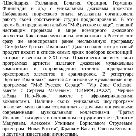
(Швейцария, Голландия, Бельгия, Франция, Германия,
Финляндия и др.) с уникальным джазовым проектом.
Набравшись творческого опыта, музыканты организовали
работу своей собственной студии продюсирования. В это
время был представлен альбом "Моё русское сердце", ставший
настоящим прорывом в мире всемирного джазового
искусства. Как только музыканты возвратились в Россию, они
сразу же анонсировали ранее неслыханную программу
"СимфоJazz братьев Ивановых". Даже сегодня этот джазовый
продукт входит в список самых ярких подборок композиций,
которые известны в XXI веке. Практически во всех своих
программах артисты излагают джазовые музыкальные
композиции в сопровождении отлично подобранных
оркестровых элементов и аранжировок. В репертуаре
"Братьев Ивановых" имеется 4-е основные музыкальные шоу-
программы: "Моё Русское Сердце"; "Vip Zone Orchestra"
вместе с Сергеем Мазаевым; "СИМФО'JAZZ"; "Чёрные
звёзды Нью-Йорка" вместе с афроамериканскими
вокалистами. Наличие своих уникальных шоу-программ
позволяет музыкантам сотрудничать с другими популярными
современными музыкальными коллективами. "Братья
Ивановы" находятся в постоянном сотрудничестве с Денисом
Мацуевым, Алексеем Уткиным, Бориславом Струлевым,
оркестром "Новая Россия", Франком Ваганэ, Олегом Бутманы
и другими известными личностями.