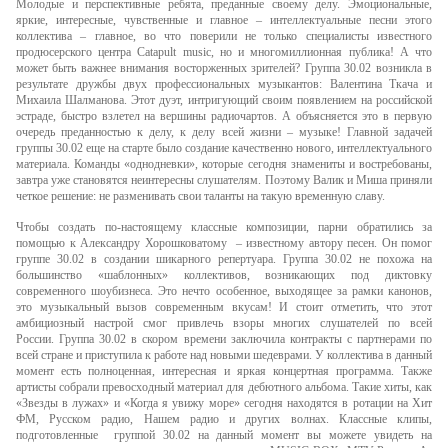
Молодые и перспективные ребята, преданные своему делу. Эмоциональные,
яркие, интересные, чувственные и главное – интеллектуальные песни этого
коллектива – главное, во что поверили не только специалисты известного
продюсерского центра Catapult music, но и многомиллионная публика! А что
может быть важнее внимания восторженных зрителей? Группа 30.02 возникла в
результате дружбы двух профессиональных музыкантов: Валентина Ткача и
Михаила Шалманова. Этот дуэт, интригующий своим появлением на российской
эстраде, быстро взлетел на вершины радиочартов. А объясняется это в первую
очередь преданностью к делу, к делу всей жизни – музыке! Главной задачей
группы 30.02 еще на старте было создание качественно нового, интеллектуального
материала. Команды «однодневки», которые сегодня знамениты и востребованы,
завтра уже становятся неинтересны слушателям. Поэтому Валик и Миша приняли
четкое решение: не разменивать свои таланты на такую временную славу.
Чтобы создать по-настоящему классные композиции, парни обратились за
помощью к Александру Хорошковатому – известному автору песен. Он помог
группе 30.02 в создании шикарного репертуара. Группа 30.02 не похожа на
большинство «шаблонных» коллективов, возникающих под диктовку
современного шоубизнеса. Это нечто особенное, выходящее за рамки канонов,
это музыкальный вызов современным вкусам! И стоит отметить, что этот
амбициозный настрой смог привлечь взоры многих слушателей по всей
России. Группа 30.02 в скором времени заключила контракты с партнерами по
всей стране и приступила к работе над новыми шедеврами. У коллектива в данный
момент есть полноценная, интересная и яркая концертная программа. Также
артисты собрали превосходный материал для дебютного альбома. Такие хиты, как
«Звезды в лужах» и «Когда я увижу море» сегодня находятся в ротации на Хит
ФМ, Русском радио, Нашем радио и других волнах. Классные клипы,
подготовленные группой 30.02 на данный момент вы можете увидеть на