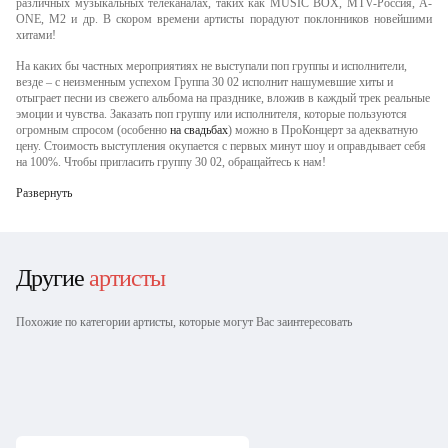
различных музыкальных телеканалах, таких как MUSIC BOX, MTV-Россия, A-
ONE, М2 и др. В скором времени артисты порадуют поклонников новейшими
хитами!
На каких бы частных мероприятиях не выступали поп группы и исполнители,
везде – с неизменным успехом Группа 30 02 исполнит нашумевшие хиты и
отыграет песни из свежего альбома на празднике, вложив в каждый трек реальные
эмоции и чувства. Заказать поп группу или исполнителя, которые пользуются
огромным спросом (особенно
на свадьбах
) можно в ПроКонцерт за адекватную
цену. Стоимость выступления окупается с первых минут шоу и оправдывает себя
на 100%. Чтобы пригласить группу 30 02, обращайтесь к нам!
Развернуть
Другие
артисты
Похожие по категории артисты, которые могут Вас заинтересовать
Елена Кукарская
Влад Топалов
Combat Cars
Группа Непара
Варвара Визбор